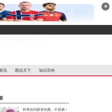
✕
资讯
图说天下
知识百科
酷
怀孕后内脏变化图，不容易！