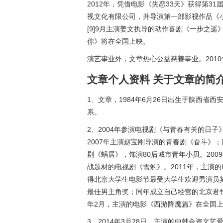
2012年，凭借电影《失恋33天》获得第3
视文化有限公司，并导演第一部影视作品《小
[9]9月主演姜文执导的动作喜剧《一步之遥
你》将在全国上映。
演艺事业外，文章热心公益慈善事业。201
文章个人资料 关于文章的简
1、文章，1984年6月26日出生于陕西省
系。
2、2004年参演电视剧《与青春有关的日子
2007年主演赵宝刚导演的青春剧《奋斗》
剧《蜗居》，饰演80后城市青年小贝。20
战题材的电视剧《雪豹》。2011年，主演的电
得北京大学生电影节最受大学生欢迎男演员奖
最佳男主角奖；同年成立自己经营的北京君竹
年2月，主演的电影《西游降魔篇》在全国
3、2014年3月28日，主演的中韩合资文艺