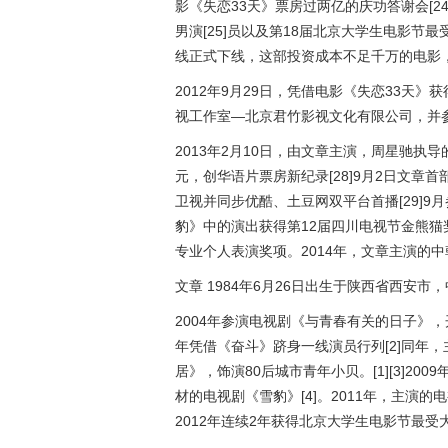
影《失恋33天》票房过两亿的庆功答谢会[2
男演[25]员以及第18届北京大学生电影节最
线正式下线，这部投资成本不足千万的电影，最
2012年9月29日，凭借电影《失恋33天》
视工作室—北京君竹影视文化有限公司，并参
2013年2月10日，由文章主演，周星驰执导
元，创华语片票房新纪录[28]9月2日文
卫视并同步优酷、土豆网双平台首播[29]9
豹》中的演出获得第12届四川电视节金熊猫
专业个人表演奖项。2014年，文章主演的
文章 1984年6月26日出生于陕西省西安
2004年参演电视剧《与青春有关的日子》，开
年凭借《奋斗》跻身一线演员行列[2]同年
居》，饰演80后城市青年小贝。[1][3]2
材的电视剧《雪豹》[4]。2011年，主演的
2012年连续2年获得北京大学生电影节最受大