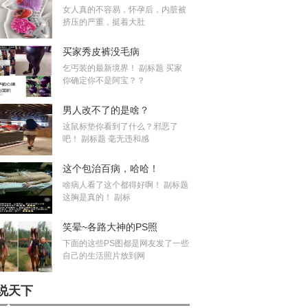
女人真的不容易，怀孕后，内脏被
挤压的严重，挺着大肚
买家秀皮裤没毛病
乞丐装的最新境界！ 副标题 买家
你确定你不是阿宝？？
男人改不了的是啥？
这鼠标垫你看到了什么？邪恶了
吧！ 副标题 毫无违和感
这个包治百病，哈哈！
啥病人看了这个都得好啊！ 副标题
这胸是真的！ 副标
笑晕~各路大神的PS照
下面的这些PS图都是网友发了一些
自己的生活照片放到网
说天下