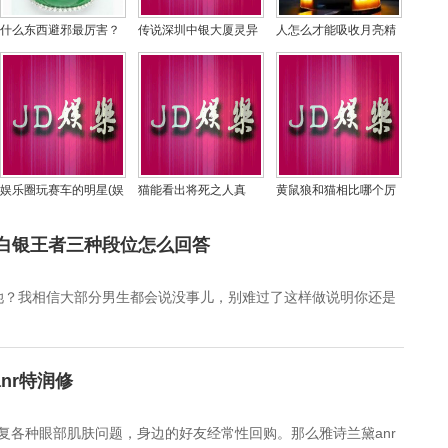
什么东西避邪最厉害？
传说深圳中银大厦灵异
人怎么才能吸收月亮精
女人用什么东西辟邪最
事件，21楼发生了啥灵
华？吸收日月精华的时
好
异事件
间是什么
娱乐圈玩赛车的明星(娱
猫能看出将死之人真
黄鼠狼和猫相比哪个厉
乐圈玩赛车的女明
假，招猫亲近的人阴气
害，传说黄鼠狼怕鹅的
重吗？
粪便真的吗
白银王者三种段位怎么回答
她？我相信大部分男生都会说没事儿，别难过了这样做说明你还是
nr特润修
修复各种眼部肌肤问题，身边的好友经常性回购。那么雅诗兰黛anr