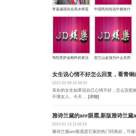
李嘉诚现在在风水师是
中国民间传说中都有什
谁？李嘉诚祖坟风水卫
么鬼，怨气最大的鬼有
星图探秘
哪些？
韦陀菩萨金刚杵的拿法
贺兰山金顶为什么关闭
是怎样的，他和关公怎
不让上，贺兰山的灵异
么是一对？
事件有哪些？
女生说心情不好怎么回复，看青铜
2022-03-08 14:38:52
喜欢的女生如果说自己心情不好，怎么安慰
不懂女人。今天 ...
[详细]
雅诗兰黛的anr眼霜,新版雅诗兰黛a
2023-01-13 11:09:19
雅诗兰黛anr眼霜是它家的热门经典款，可