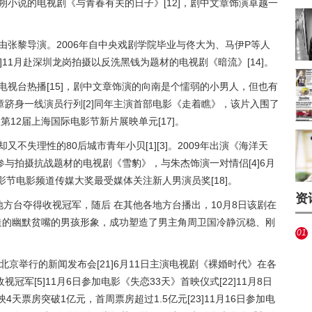
自王朔小说的电视剧《与青春有关的日子》[12]，剧中文章饰演卓越一
由张黎导演。2006年自中央戏剧学院毕业与佟大为、马伊P等人
]11月赴深圳龙岗拍摄以反洗黑钱为题材的电视剧《暗流》[14]。
电视台热播[15]，剧中文章饰演的向南是个懦弱的小男人，但也有
跻身一线演员行列[2]同年主演首部电影《走着瞧》，该片入围了
及第12届上海国际电影节新片展映单元[17]。
又不失理性的80后城市青年小贝[1][3]。2009年出演《海洋天
与拍摄抗战题材的电视剧《雪豹》，与朱杰饰演一对情侣[4]6月
影节电影频道传媒大奖最受媒体关注新人男演员奖[18]。
资
地方台夺得收视冠军，随后 在其他各地方台播出，10月8日该剧在
塑造的幽默贫嘴的男孩形象，成功塑造了男主角周卫国冷静沉稳、刚
01
北京举行的新闻发布会[21]6月11日主演电视剧《裸婚时代》在各
军[5]11月6日参加电影《失恋33天》首映仪式[22]11月8日
天票房突破1亿元，首周票房超过1.5亿元[23]11月16日参加电