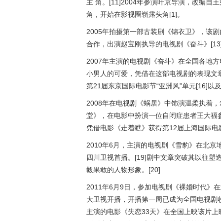
主 角。[11]2004年参演叶京导演，改编
角，开始在影视圈崭露头角[1]。
2005年拍摄第一部古装剧《锦衣卫》，该剧
合作，出演赵宝刚执导的电视剧《奋斗》[13
2007年主演的电视剧《奋斗》在全国各地方
小男人的可爱，凭借在这部电视剧的表现文章
第21届东京国际电影节“亚洲风”单元[16]以
2008年在电视剧《蜗居》中饰演温柔执着，却
堂》，在电影中扮演一位自闭症患者王大福参
凭借电影《走着瞧》获得第12届上海国际电
2010年6月，主演的电视剧《雪豹》在北京
四川卫视首播。[19]剧中文章突破其以往
毅果敢的人物形象。[20]
2011年6月9日，参加电视剧《裸婚时代》在
大卫视开播，开播第一周已成为全国电视剧收视冠
主演的电影《失恋33天》在全国上映该片上映4