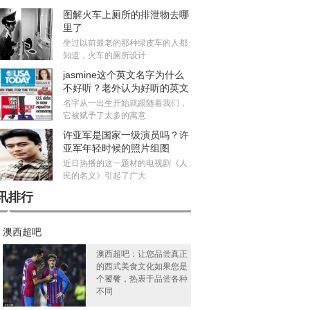
图解火车上厕所的排泄物去哪
里了
坐过以前最老的那种绿皮车的人都
知道，火车的厕所设计
jasmine这个英文名字为什么
不好听？老外认为好听的英文
名有哪些
名字从一出生开始就跟随着我们，
它被赋予了太多的寓意
许亚军是国家一级演员吗？许
亚军年轻时候的照片组图
近日热播的这一题材的电视剧《人
民的名义》引起了广大
讯排行
澳西超吧
澳西超吧：让您品尝真正
的西式美食文化如果您是
个饕餮，热衷于品尝各种
不同