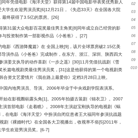
4]同年凭借电影《海洋天堂》获得第14届中国电影华表奖优秀新人
02
受大学生欢迎男演员奖[6]12月21日，《失恋33天》在全国各大院
03
终获得了3.5亿的票房。[26]
04
获得第31届大众电影百花奖最佳男主角奖[8]同年成立自己经营的影
05
与投资制作第一部影视作品《小爸爸》。[27]
06
07
的电影《西游降魔篇》在 全国上映[9]，该片全球票房破2.15亿美
08
章首部导演作品《小爸爸》完成制作，在东方、浙江、深圳、陕西四大
09
月参演姜文执导的动作喜剧《一步之遥》[30]11月凭借抗战剧《雪
010
奖长篇电视剧类最佳男演员奖，[31]这是他获得的第一个电视剧类
中韩合资文艺爱情片《我在路上最爱你》定档3月28日上映。
市，中国内地男演员、导演。2006年毕业于中央戏剧学院表演系。
始在影视圈崭露头角[1]。2005年拍摄古装剧《锦衣卫》。2007
，主演首部电影《走着瞧》。2008年主演赵宝刚执导的电视剧《蜗
009年，在电影《海洋天堂》中扮演自闭症患者王大福同年参演抗战题
电视剧《裸婚时代》在全国各大卫视播出，收视率不俗[5]2011年，
学生欢迎男演员奖。[6-7]