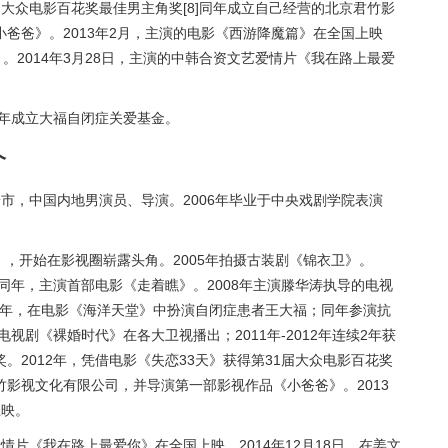
1届大众电影百花奖最佳男主角奖[8]同年成立自己经营的北京君竹影
爸爸》。2013年2月，主演的电影《西游降魔篇》在全国上映
》。2014年3月28日，主演的中韩合资文艺爱情片《我在路上最爱
0年成立大福自闭症关爱基金。
介
西安市，中国内地男演员、导演。2006年毕业于中央戏剧学院表演
》，开始在影视圈崭露头角。2005年拍摄古装剧《锦衣卫》。
；同年，主演首部电影《走着瞧》。2008年主演滕华涛执导的电视
09年，在电影《海洋天堂》中扮演自闭症患者王大福；同年参演抗
视剧《裸婚时代》在各大卫视播出；2011年-2012年连续2年获
。2012年，凭借电影《失恋33天》获得第31届大众电影百花奖
影视文化有限公司，并导演第一部影视作品《小爸爸》。2013
上映。
爱情片《我在路上最爱你》在全国上映。2014年12月18日，在姜文