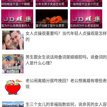
阴阳眼是不是一个眼睛大一个小，阴阳眼是不是妄想症？
92年东筒子夹道宫女照片，这里墙上的拱形是干嘛用的
一般明星代言多少代言费啊,明星代言费一
鬼为什么找佛缘重的人，佛缘重的人有啥症状？
童子功破了是什么意思？练过童子功的人结婚后就不算童子了吗
在民间为什么老鼠是财神招财，什么财神手里拿着老鼠？
女人贞操很重要吗？当代年轻人贞操观是怎样
的
男生跟女生说话用叠词是娘娘腔吗，说叠词的
人是什么心理？
老公闹离婚分居咋挽回？老公想离婚有哪些表
现
生三个女儿的幸福指数如何，说命苦的女人容