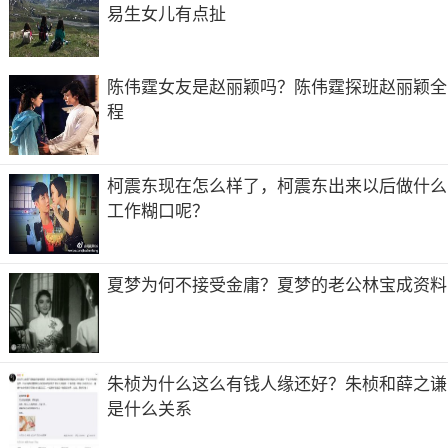
易生女儿有点扯
陈伟霆女友是赵丽颖吗？陈伟霆探班赵丽颖全
程
柯震东现在怎么样了，柯震东出来以后做什么
工作糊口呢？
民间会有猫能看出将死之人的事情，说的很传神，但原因也
不难猜。都是农村家里有人将死，猫就趁夜来了。在以前的
夏梦为何不接受金庸？夏梦的老公林宝成资料
农村，人都温饱困难，谁会养猫呢，所以这些来的猫都是野
猫！野猫是很凶悍的，没有人给吃的，它们也不屑于被人养
着，而将死之人或者将死的动物身上会有一种气味，猫远远
的闻到了，于是夜里人少的时候，饥饿的野猫就成群来了，
来干什么不用说大家也知道。
朱桢为什么这么有钱人缘还好？朱桢和薛之谦
是什么关系