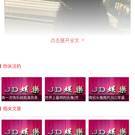
点击展开全文
你关注的
猫咪好动，有时候没有人知道它跑哪里去了，而且猫的一双
再一次快乐结局演员表,再一次的结局演员
世界上最帅的头像(世界上最帅的头像图片)
情侣头像图片2022年最新头像(情侣头像图片
眼睛有点吓人，夜晚还会发光，直勾勾地盯着一处看的时
相关文章
候，会让人觉得那里有什么东西，但其实啥也没有，这就是
猫主子的独立性格，人家愿意这样，你猜来猜去也猜不透。
至于看出将死之人，一大半的原因是文学作品和民间传说的
渲染。