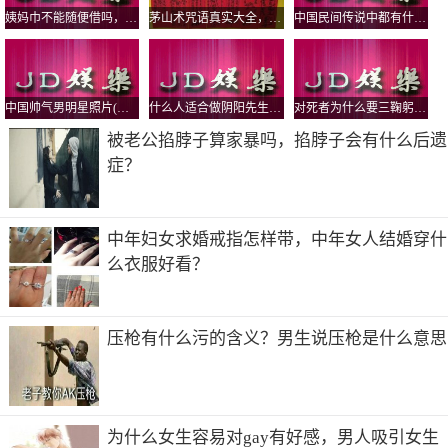
姨妈巾不能随便借吗，为什么借了人家的卫生巾要还？
茅山术咒语真实大全，茅山五鬼运财术揭秘
中国民间传说中都有什么鬼，怨气最大的鬼有哪些？
现在的厨房门大都是玻璃材质的，有一些一半木质镶嵌玻
中国帅气男明星照片(中国超帅男明星图片)
什么人适合做阴阳先生，真实的民间阴阳先生是道教还是佛教？
对死者为什么要三鞠躬，鞠躬的标准是弯腰多少度？
璃，但是木质和玻璃的颜色都比较浅，这是因为以黄色为主
的厨房门会比较利于家庭成员的身体健康，在风水上面会改
被老公掐脖子算家暴吗，掐脖子会有什么后遗
善一家人的健康运。
症？
中年妇女求婚戒指怎样带，中年女人结婚穿什
么衣服好看？
压枪有什么污的含义？男生说压枪是什么意思
为什么女生容易对gay有好感，男人吸引女生