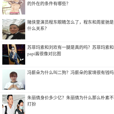
的外在的条件有哪些？
赌侠里演员程东眼睛怎么了，程东和周星驰是
什么关系？
苏菲玛索和刘欢有一腿是真的吗？苏菲玛索和
papi酱很像对比图
而白色相关的颜色会使人自觉的保持厨房的卫生干净明亮，
有利于家庭成员的关系和谐，起到家庭关系和睦的作用。
冯薪朵为什么叫二狗？冯薪朵的家境很有钱吗
朱丽倩身价多少亿？朱丽倩为什么那么朴素不
打扮