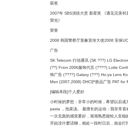
获奖
2007年 SBS演技大赏 新星奖 《遇见完美
荣光》
荣誉
2008 韩国警察厅形象宣传大使2008 安
广告
SK Telecom 行动通讯 (SK ???) LG Electro
(??) Frion 2006服饰代言 (????) Lotte Con
饰广告 (????) Galaxy (???) Ho-ya Lens K
Men (2007,2008) DHC护肤品广告 PAT for 
[编辑本段]个人爱好
小时候的梦想：非常小的时候，希望以后成
pasta ，泡菜汤。 最擅长的运动：我非
一次见面的感觉要好，渐渐熟悉能给人安稳
开始没什麼话聊，相处一段时日后，就会打打闹闹