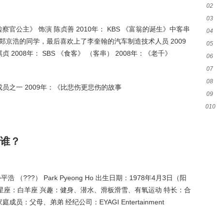
02
03
《检察官公主》 饰演 陈贞善 2010年： KBS 《富翁的诞生》中客串
04
 客串郑京浩的同学，最后喜欢上了李奎翰的汽车制造技术人员 2009
05
再琪贞 2008年： SBS 《食客》 （客串） 2008年：《老千》
06
07
08
成员之一 2009年：《比悲伤更悲伤的故事
09
010
谁？
平浩 （???） Park Pyeong Ho 出生日期：1978年4月3日（阳
：B型 星座：白羊座 兴趣：健身、潜水、滑板滑雪、有氧运动 特长：合
员：父母、弟弟 经纪公司：EYAGI Entertainment