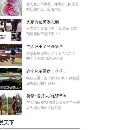
女人真的不容易，怀孕后，内脏被
挤压的严重，挺着大肚
买家秀皮裤没毛病
乞丐装的最新境界！ 副标题 买家
你确定你不是阿宝？？
男人改不了的是啥？
这鼠标垫你看到了什么？邪恶了
吧！ 副标题 毫无违和感
这个包治百病，哈哈！
啥病人看了这个都得好啊！ 副标题
这胸是真的！ 副标
笑晕~各路大神的PS照
下面的这些PS图都是网友发了一些
自己的生活照片放到网
说天下