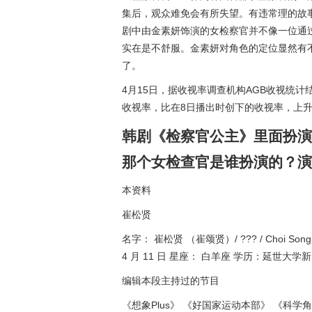
集后，观众难免会有所失望。有违常理的故
剧中由金素妍饰演的女检察官并不像一位通
实在是不舒服。金素妍对角色的定位显然有
了。
4月15日，据收视率调查机构AGB收视统计
收视率，比在8日播出时创下的收视率，上升了
韩剧《检察官公主》里面扮演
那个女检查官是谁扮演的？演
本资料
崔松贤
名字： 崔松贤 （崔颂贤）/ ??? / Choi Son
4 月 11 日 星座： 白羊座 学历：延世大学
编辑本段主持过的节目
《想象Plus》 《好国家运动本部》 《科学