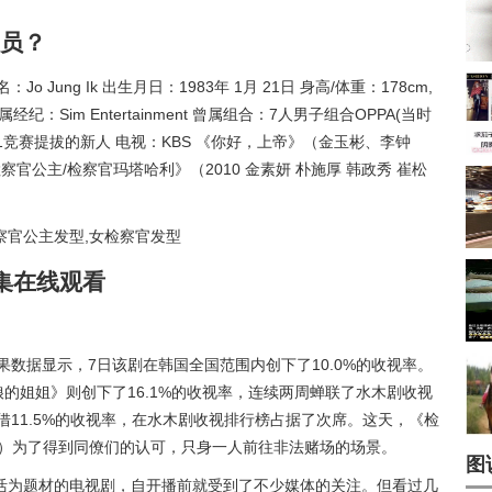
员？
Jo Jung Ik 出生月日：1983年 1月 21日 身高/体重：178cm,
经纪：Sim Entertainment 曾属组合：7人男子组合OPPA(当时
00比1竞赛提拔的新人 电视：KBS 《你好，上帝》（金玉彬、李钟
官公主/检察官玛塔哈利》（2010 金素妍 朴施厚 韩政秀 崔松
7集在线观看
果数据显示，7日该剧在韩国全国范围内创下了10.0%的收视率。
娘的姐姐》则创下了16.1%的收视率，连续两周蝉联了水木剧收视
借11.5%的收视率，在水木剧收视排行榜占据了次席。这天，《检
饰）为了得到同僚们的认可，只身一人前往非法赌场的场景。
图
活为题材的电视剧，自开播前就受到了不少媒体的关注。但看过几