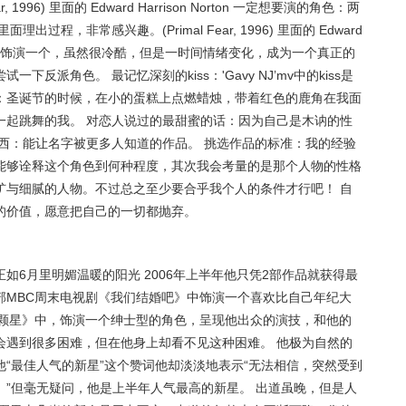
1996) 里面的 Edward Harrison Norton 一定想要演的角色：两
程，非常感兴趣。(Primal Fear, 1996) 里面的 Edward
想尝试。我想饰演一个，虽然很冷酷，但是一时间情绪变化，成为一个真正的
反派角色。 最记忆深刻的kiss：'Gavy NJ’mv中的kiss是
朋友：圣诞节的时候，在小的蛋糕上点燃蜡烛，带着红色的鹿角在我面
一起跳舞的我。 对恋人说过的最甜蜜的话：因为自己是木讷的性
西：能让名字被更多人知道的作品。 挑选作品的标准：我的经验
能够诠释这个角色到何种程度，其次我会考量的是那个人物的性格
犷与细腻的人物。不过总之至少要合乎我个人的条件才行吧！ 自
的价值，愿意把自己的一切都抛弃。
如6月里明媚温暖的阳光 2006年上半年他只凭2部作品就获得最
部MBC周末电视剧《我们结婚吧》中饰演一个喜欢比自己年纪大
哪颗星》中，饰演一个绅士型的角色，呈现他出众的演技，和他的
会遇到很多困难，但在他身上却看不见这种困难。 他极为自然的
“最佳人气的新星”这个赞词他却淡淡地表示“无法相信，突然受到
”但毫无疑问，他是上半年人气最高的新星。 出道虽晚，但是人