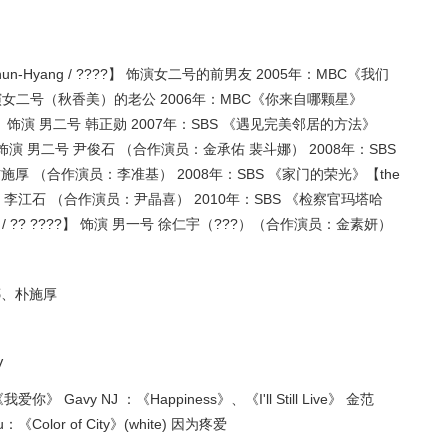
Chun-Hyang / ????】 饰演女二号的前男友 2005年：MBC《我们
???】 饰演女二号（秋香美）的老公 2006年：MBC《你来自哪颗星》
? ??? ??】 饰演 男二号 韩正勋 2007年：SBS 《遇见完美邻居的方法》
????? ?】 饰演 男二号 尹俊石 （合作演员：金承佑 裴斗娜） 2008年：SBS
二号 卞施厚 （合作演员：李准基） 2008年：SBS 《家门的荣光》【the
】 饰演 男一号 李江石 （合作演员：尹晶喜） 2010年：SBS 《检察官玛塔哈
tor / ?? ????】 饰演 男一号 徐仁宇（???）（合作演员：金素妍）
慧娜、朴施厚
V
》 Gavy NJ ：《Happiness》、《I'll Still Live》 金范
u：《Color of City》(white) 因为疼爱