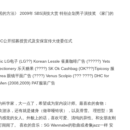
邻居的方法》 2009年 SBS演技大赏 特别企划男子演技奖 《家门的
保UCC公开招募授赏式及安保宣传大使委任式
nic LG电子 (LG??) Korean Lessle 雀巢咖啡广告 (?????) Yets
fectionery 乐天糖果 (????) SK Ok Cashbag (OK???)Tipicosy 服
orea 眼镜平面广告 (????) Venus Scolpio (??? ????) DHC for
Men (2008,2009) PAT服装广告
为科学家，大一点了，希望成为室内设计师。最喜欢的食物：
常喜欢游泳，还有就是健身（做举哑铃状），以及滑雪。 理想型：第
的感觉的女人。外貌上的话，喜欢可爱、清纯的异性。和女朋友刚
了。 喜欢的音乐：SG Wannabe的歌曲或者像jazz一样 安