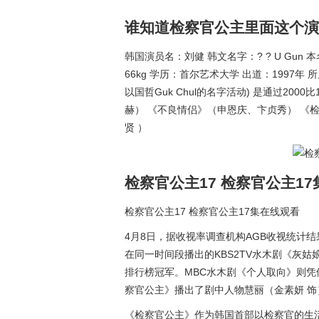
谁知道检察官公主里面这个演
韩国演员名：刘健 韩文名字：? ? U Gun 本名：
66kg 学历：首尔艺术大学 出道：1997年 所属
以国哲Guk Chul的名字活动) 是通过20
赫） 《不良情侣》（申恩庆、卞贞秀） 《检察
贤 ）
检察官公主17 检察官公主1
检察官公主17 检察官公主17集在线观看
4月8日，据收视率调查机构AGB收视统计结
在同一时间段播出的KBS2TV水木剧《灰姑
排行榜冠军。MBC水木剧《个人取向》则凭
察官公主》播出了剧中人物慧丽（金素妍 
《检察官公主》作为韩国首部以检察官的生