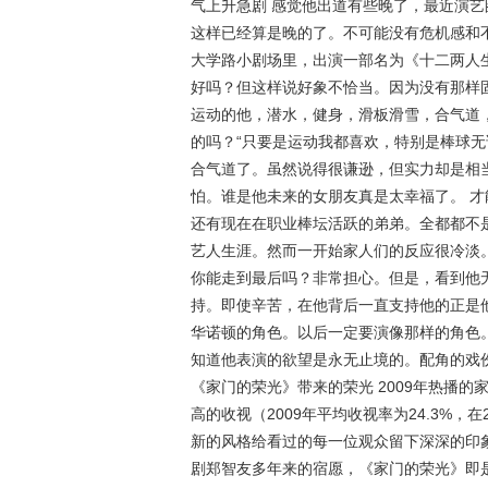
气上升急剧 感觉他出道有些晚了，最近演
这样已经算是晚的了。不可能没有危机感和不
大学路小剧场里，出演一部名为《十二两人
好吗？但这样说好象不恰当。因为没有那样
运动的他，潜水，健身，滑板滑雪，合气道
的吗？“只要是运动我都喜欢，特别是棒球无
合气道了。虽然说得很谦逊，但实力却是相
怕。谁是他未来的女朋友真是太幸福了。 才
还有现在在职业棒坛活跃的弟弟。全都都不
艺人生涯。然而一开始家人们的反应很冷淡
你能走到最后吗？非常担心。但是，看到他
持。即使辛苦，在他背后一直支持他的正是
华诺顿的角色。以后一定要演像那样的角色
知道他表演的欲望是永无止境的。配角的戏份
《家门的荣光》带来的荣光 2009年热播
高的收视（2009年平均收视率为24.3%
新的风格给看过的每一位观众留下深深的印
剧郑智友多年来的宿愿，《家门的荣光》即