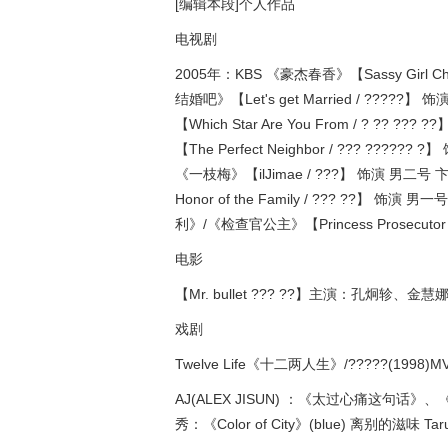
[编辑本段]个人作品
电视剧
2005年：KBS 《豪杰春香》【Sassy Girl 
结婚吧》【Let's get Married / ??
【Which Star Are You From / ? ?
【The Perfect Neighbor / ??? ?
《一枝梅》【ilJimae / ???】 饰演 男
Honor of the Family / ??? ??
利》/《检查官公主》【Princess Prosecu
电影
【Mr. bullet ??? ??】主演：孔炯轸、金
戏剧
Twelve Life《十二两人生》/?????(1998)M
AJ(ALEX JISUN) ：《太过心痛这句话》、《我爱你
秀：《Color of City》(blue) 离别的滋味 Tar