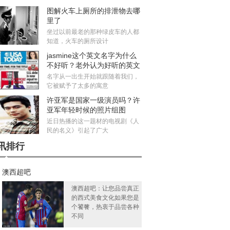
图解火车上厕所的排泄物去哪
里了
坐过以前最老的那种绿皮车的人都
知道，火车的厕所设计
jasmine这个英文名字为什么
不好听？老外认为好听的英文
名有哪些
名字从一出生开始就跟随着我们，
它被赋予了太多的寓意
许亚军是国家一级演员吗？许
亚军年轻时候的照片组图
近日热播的这一题材的电视剧《人
民的名义》引起了广大
讯排行
澳西超吧
澳西超吧：让您品尝真正
的西式美食文化如果您是
个饕餮，热衷于品尝各种
不同