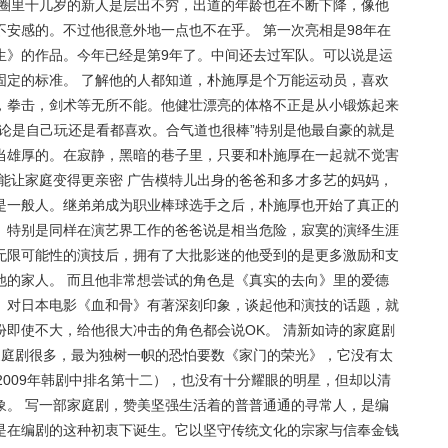
艺圈里十几岁的新人是层出不穷，出道的年龄也在不断下降，像他
安感的。不过他很意外地一点也不在乎。 第一次亮相是98年在
生》的作品。今年已经是第9年了。中间还去过军队。可以说是运
固定的标准。 了解他的人都知道，朴施厚是个万能运动员，喜欢
，拳击，剑术等无所不能。他健壮漂亮的体格不正是从小锻炼起来
论是自己玩还是看都喜欢。合气道也很棒”特别是他最自豪的就是
当雄厚的。在寂静，黑暗的巷子里，只要和朴施厚在一起就不觉害
能让家庭变得更亲密 广告模特儿出身的爸爸和多才多艺的妈妈，
是一般人。继弟弟成为职业棒球选手之后，朴施厚也开始了真正的
。特别是同样在演艺界工作的爸爸说是相当危险，寂寞的演绎生涯
无限可能性的演技后，拥有了大批影迷的他受到的是更多激励和支
他的家人。 而且他非常想尝试的角色是《真实的去向》里的爱德
。对日本电影《血和骨》有著深刻印象，谈起他和演技的话题，就
即使不大，给他很大冲击的角色都会说OK。 清新如诗的家庭剧
的家庭剧很多，最为独树一帜的恐怕要数《家门的荣光》，它没有太
，在2009年韩剧中排名第十二），也没有十分耀眼的明星，但却以清
象。 写一部家庭剧，赞美坚强生活着的普普通通的寻常人，是编
是在编剧的这种初衷下诞生。它以坚守传统文化的宗家与信奉金钱