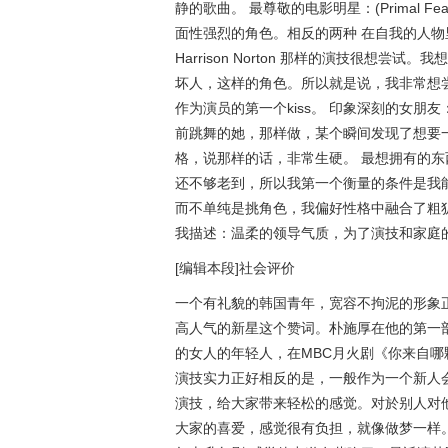
静的歌曲。 最尊敬的电影明星：(Primal Fear, 
面性强烈的角色。相反的两种 在自我的人物里面理出过
Harrison Norton 那样的演技很
坏人，这样的角色。所以就是说，我非常想尝试一下
作为演员的第一个kiss。 印象深刻的女
前跳舞的她，那样做，某个瞬间发现了想要
格，说那样的话，非常生硬。 最想拥有的东
还不够老到，所以我第一个衡量的条件是我
而不单纯是挑角色，我偏好性格中融合了粗
我描述：温柔的领导气质，为了演技和家庭
[编辑本段]社会评价
一个有礼貌的韩国青年，宽容不拘泥的形象正
高人气的新星这个赞词。朴施厚在他的第一
的女人的年轻人，在MBC月火剧《你来自
演技实力正好相反的是，一般作为一个新人
演技，给大家带来轻松的感觉。对於别人对他
大家的喜爱，感觉很有负担，就像做梦一样。