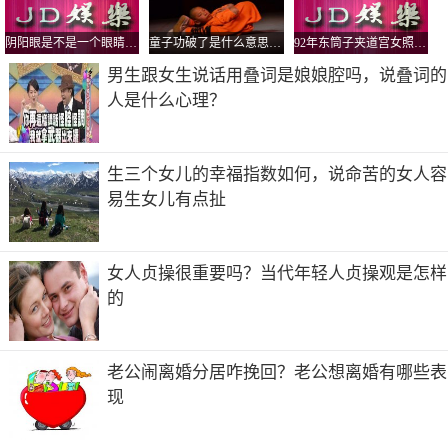
阴阳眼是不是一个眼睛大一个小，阴阳眼是不是妄想症？
童子功破了是什么意思？练过童子功的人结婚后就不算童子了吗
92年东筒子夹道宫女照片，这里墙上的拱形是干嘛用的
男生跟女生说话用叠词是娘娘腔吗，说叠词的
人是什么心理？
生三个女儿的幸福指数如何，说命苦的女人容
易生女儿有点扯
女人贞操很重要吗？当代年轻人贞操观是怎样
的
老公闹离婚分居咋挽回？老公想离婚有哪些表
现