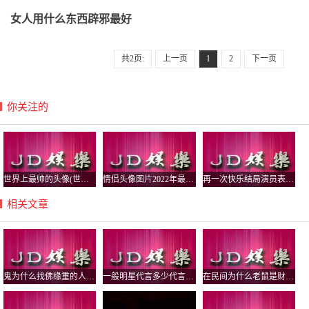
女人用什么东西辟邪最好
共2页:
上一页
1
2
下一页
你关注的
世界上最帅的头像(世界上最帅的头像图片)
情侣头像图片2022年最新头像(情侣头像图片
再一次快乐结局演员表,再一次的结局演员
相关文章
鬼为什么找佛缘重的人，佛缘重的人有啥症状？
一般明星代言多少代言费啊,明星代言费一
在民间为什么老鼠是财神招财，什么财神手里拿着老鼠？