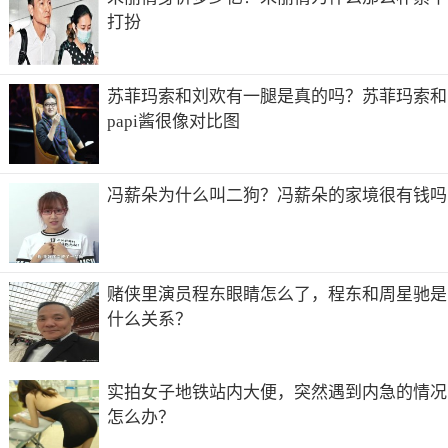
打扮
苏菲玛索和刘欢有一腿是真的吗？苏菲玛索和
papi酱很像对比图
冯薪朵为什么叫二狗？冯薪朵的家境很有钱吗
赌侠里演员程东眼睛怎么了，程东和周星驰是
什么关系？
实拍女子地铁站内大便，突然遇到内急的情况
怎么办？