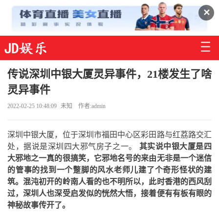
✕
传说深圳中银大厦灵异事件，21楼发生了啥
灵异事件
2022-02-25 10:48:09
未知
作者:admin
深圳中银大厦，位于深圳市福田中心区彩田路与红荔路交汇
处，据说是深圳四大邪气房子之一。
​其实说中银大厦是四
大邪地之一真的很搞笑，它邪地名号的来由无非是一个迷信
的管事的找到一个蹩脚的风水老师儿建了个奇形怪状的建
筑。混沌初开的岭南人看的也不明所以，此时香港的西风刮
过，深圳人也深受启发似的恍然大悟，接着便有有板有眼的
神秘故事传开了。