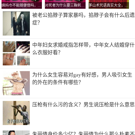
姨妈巾不能随便借吗，为什么借了人家的卫生巾要还？
对死者为什么要三鞠躬，鞠躬的标准是弯腰多少度？
茅山术咒语真实大全，茅山五鬼运财术揭秘
被老公掐脖子算家暴吗，掐脖子会有什么后遗
症？
中年妇女求婚戒指怎样带，中年女人结婚穿什
么衣服好看？
为什么女生容易对gay有好感，男人吸引女生
的外在的条件有哪些？
压枪有什么污的含义？男生说压枪是什么意思
朱丽倩身价多少亿？朱丽倩为什么那么朴素不