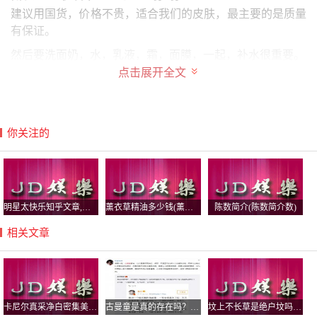
建议用国货，价格不贵，适合我们的皮肤，最主要的是质量
有保证。
然后要洗面奶，水，乳液，霜，面膜，一起，补水很重要。
点击展开全文
化蝶秀红石榴排毒焕肤洗面奶100G
泡沫丰富
彻底清洁。
你关注的
千纤草有机玫瑰水250ml
嫩肤、滋润、美白补水
千纤草水嫩保湿霜50g~适合黑黄暗哑
明星太快乐知乎文章,有个明星不知道知乎
薰衣草精油多少钱(薰衣草精油多少钱一克)
陈数简介(陈数简介数)
斑点无光泽肌肤
相关文章
千纤草丝瓜水清透水嫩舒眠面膜250克美白补水祛黄
郁美净鲜奶乳液108g
牛奶的滋润,婴儿般的肌肤
卡尼尔真采净白密集美白柔肤液,卡尼尔美
古曼童是真的存在吗？古曼童佛牌什么价格怎么养？
坟上不长草是绝户坟吗，对后代好不好