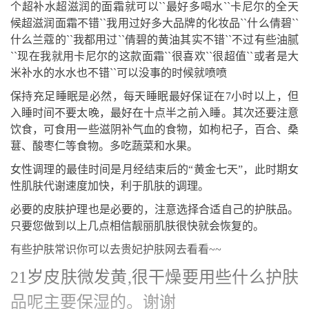
个超补水超滋润的面霜就可以``最好多喝水``卡尼尔的全天
候超滋润面霜不错``我用过好多大品牌的化妆品``什么倩碧``
什么兰蔻的``我都用过``倩碧的黄油其实不错``不过有些油腻
``现在我就用卡尼尔的这款面霜``很喜欢``很超值``或者是大
米补水的水水也不错``可以没事的时候就喷喷
保持充足睡眠是必然，每天睡眠最好保证在7小时以上，但
入睡时间不要太晚，最好在十点半之前入睡。其次还要注意
饮食，可食用一些滋阴补气血的食物，如枸杞子，百合、桑
葚、酸枣仁等食物。多吃蔬菜和水果。
女性调理的最佳时间是月经结束后的“黄金七天”，此时期女
性肌肤代谢速度加快，利于肌肤的调理。
必要的皮肤护理也是必要的，注意选择合适自己的护肤品。
只要您做到以上几点相信靓丽肌肤很快就会恢复的。
有些护肤常识你可以去贵妃护肤网去看看~~
21岁皮肤微发黄,很干燥要用些什么护肤
品呢主要保湿的。谢谢