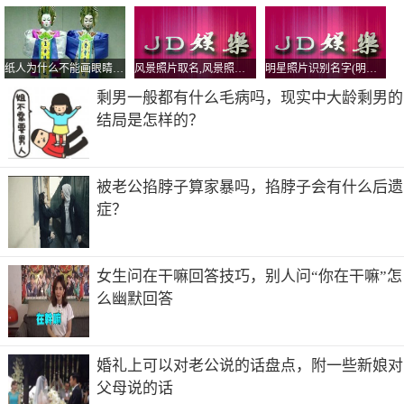
内含有鲜奶和丰富的维生素，鲜奶中含有大量的蛋白质`脂
肪及维生素，极易被皮肤吸收。适用本品可给人一种滑爽舒
适`不油不腻及其清爽的感觉，随时都可以为皮肤补充由于
暴露于空气中而损失的水分，长期使用可增强皮肤弹性，使
纸人为什么不能画眼睛？为什么不能随便扎纸人？
风景照片取名,风景照片起独特的名字
明星照片识别名字(明星图片识别名字)
其饱满滋润`容光焕发`富有青春活力。
剩男一般都有什么毛病吗，现实中大龄剩男的
结局是怎样的？
以上东东均是本人亲身用过的哦，价格不贵，性比价很高
哦，。
7
被老公掐脖子算家暴吗，掐脖子会有什么后遗
6
症？
7
3
女生问在干嘛回答技巧，别人问“你在干嘛”怎
7
么幽默回答
3
93
婚礼上可以对老公说的话盘点，附一些新娘对
有兴趣可以加我哦，很乐意为你解决任何有关护肤的问题哦
父母说的话