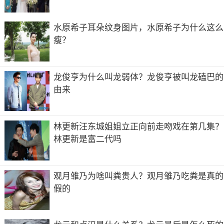
水原希子耳朵纹身图片，水原希子为什么这么
瘦？
龙俊亨为什么叫龙弱体？龙俊亨被叫龙磕巴的
由来
林更新汪东城姐姐立正向前走吻戏在第几集？
林更新是富二代吗
观月雏乃为啥叫粪贵人？观月雏乃吃粪是真的
假的