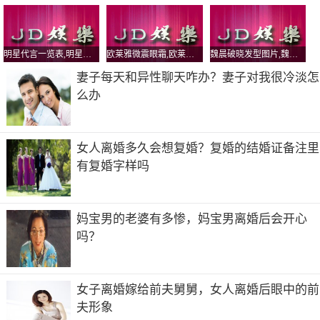
北京市
出生日期
明星代言一览表,明星代言一览表图片
欧莱雅微震眼霜,欧莱雅微震眼霜好用吗
魏晨破晓发型图片,魏晨破晓MV
1984年2月6日
妻子每天和异性聊天咋办？妻子对我很冷淡怎
么办
职 业
演员、模特
毕业院校
女人离婚多久会想复婚？复婚的结婚证备注里
有复婚字样吗
北京联合大学
张子萱的前夫杨一柳为什么会坐牢？据说现在出来了，你们
觉得他会打陈赫吗，不明白为什么还有人支援陈赫
妈宝男的老婆有多惨，妈宝男离婚后会开心
给你那个胆子。你敢去嘛？陈赫站在你面前，你敢打嘛？
吗？
张子萱老公为什么坐牢
杨一柳是张子萱的前夫，陈赫和张子萱的事情爆出来不久，
女子离婚嫁给前夫舅舅，女人离婚后眼中的前
他就坐牢了。很多网友非常好奇杨一柳为什么坐牢，他当初
夫形象
和张子萱离婚是怎么回事呢