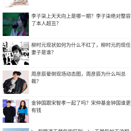
杨一柳是一位作家，出身于北广学院的杨一柳也算得上是一
李子柒上天天向上是哪一期？李子柒绝对整容
位青年才俊，喜欢音乐喜欢电影，卖过衣服也写过书，能写
连续剧也能写电影剧本，总之，是一位非常有文艺范儿的文
了本人超丑？
字男，他最出名的作品的就算是《寻找完美世界》和将作家
海巖《五星饭店》剧本改编的小说了。
柳时元现状如何为什么不红了，柳时元的现任
杨一柳为什么坐牢
妻子是谁？
早前就有传闻称，张子萱老公杨一柳因为打架被拘留，在得
知妻子与陈赫的 *** 后曾放话要找陈赫算账。不过今天(1月
28日)微博账号叫“星扒皮”的发表微博称，张子萱老公杨一
周彦辰晕倒现场动态图，周彦辰为什么叫总
柳打人被抓的原因，事情发生在几个月前，杨一柳婚内劈腿
裁？
女明星被某工作室 *** 到了，杨激动动手打了人。
张子萱不是离婚了吗，为什么他前夫从监狱里出来还有打陈
赫
金钟国跟宋智孝一起了吗？宋仲基金钟国谁更
有钱
因为他前夫转移了很多财产给你方叫她等他出来结果那女的
被陈赫勾引了被
他妈的我只想知道杨一柳为什么坐牢 怎么全是他媳妇和陈