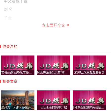
中文名张子萱
别 名
子萱
点击展开全文
国 籍
中国
民 族
你关注的
汉族
星 座
水瓶座
宝格丽晶莹纯香,宝格丽晶莹纯香好闻吗
黛莱美面膜怎么样(黛莱美面膜怎么样啊)
米思杜,米思杜杜美贤惠
身 高
相关文章
171cm
体 重
45kg
迪拜为什么那么多废弃车？迪拜人可以娶几个老婆
silkwhitia的简单介绍
8种东西别放床头会招鬼，床不留空枕是什么意思？
出生地