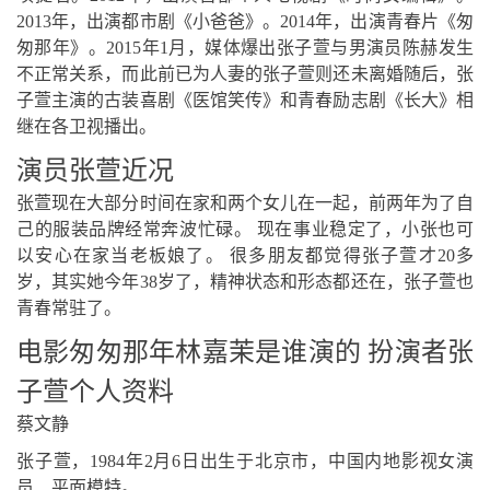
2013年，出演都市剧《小爸爸》。2014年，出演青春片《匆
匆那年》。2015年1月，媒体爆出张子萱与男演员陈赫发生
不正常关系，而此前已为人妻的张子萱则还未离婚随后，张
子萱主演的古装喜剧《医馆笑传》和青春励志剧《长大》相
继在各卫视播出。
演员张萱近况
张萱现在大部分时间在家和两个女儿在一起，前两年为了自
己的服装品牌经常奔波忙碌。 现在事业稳定了，小张也可
以安心在家当老板娘了。 很多朋友都觉得张子萱才20多
岁，其实她今年38岁了，精神状态和形态都还在，张子萱也
青春常驻了。
电影匆匆那年林嘉茉是谁演的 扮演者张
子萱个人资料
蔡文静
张子萱，1984年2月6日出生于北京市，中国内地影视女演
员、平面模特。