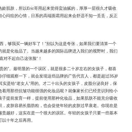
龄肌肤，所以Eric哥用起来觉得蛮油腻的，厚厚一层很久才吸收
担心闷痘的心情，日系的高端面霜用起来会舒适不知一丢丢，反正
西，够我买一辆好车了！”别以为这是夸张，如果我们要清算一个
的就是化妆品了。当越来越多的国际品牌进入我们的视野时，我们
直对不起自己这张脸”！
贵的”。最明显的一个误区，就是很多二十岁左右的女孩子，都喜
你仔细观察一下，就会发现这些品牌的广告代言人，都是超过35岁
其实是给“老女人”用的。才二十出头的女孩子，皮脂分泌良好，保
急着用那些抗皱功能很强的化妆品呢？就像家长们已经意识到给小
孩子提前发育一样，提前使用那种化妆品，如果肌肤不能充分吸收
积，皮肤容易长脂肪粒，也会促使年轻的皮肤过早衰老。你现在是
越贵越好，这实在是一个很大的误区。年轻的女孩子只要一些基本
可以十年之后再用。