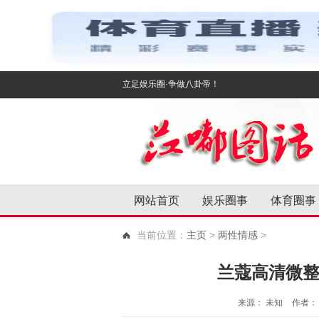
立足娱乐圈·争做八卦帝！
网站首页
娱乐圈事
体育圈事
当前位置：
主页
>
两性情感
>
兰蔻高清微整
来源： 未知
作者： 