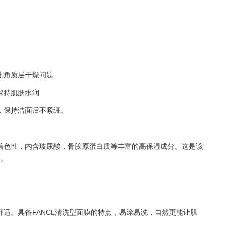
删角质层干燥问题
保持肌肤水润
，保持洁面后不紧绷。
着色性，内含玻尿酸，骨胶原蛋白质等丰富的高保湿成分。这是该
力。
适。具备FANCL清洗型面膜的特点，易涂易洗，自然更能让肌