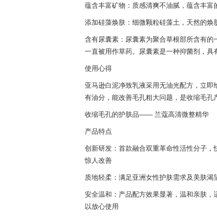
蕴含丰富矿物：质感清爽不油腻，蕴含丰富
添加硅藻焕肤：细微颗粒硅藻土，天然的焕
含有尿囊素：尿囊素为聚合草根部所含有的
一直被用作草药。尿囊素是一种抑菌剂，具
使用心得
亚马逊白泥净致乳液采用无油光配方，立即
有油分，能改善毛孔粗大问题，是收缩毛孔
收缩毛孔的护肤品—— 兰蔻高清微整精华
产品特点
创新研发：首款融合双重革命性活性分子，
惊人改善
质地轻柔：满足亚洲女性护肤需求及美肤渴
安全温和：产品配方效果显著，温和亲肤，
以放心使用