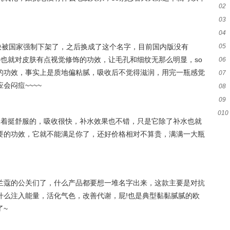
02
03
04
快被国家强制下架了，之后换成了这个名字，目前国内版没有
05
核心也就对皮肤有点视觉修饰的功效，让毛孔和细纹无那么明显，so
06
的功效，事实上是质地偏粘腻，吸收后不觉得滋润，用完一瓶感觉
07
会闷痘~~~~
08
09
010
觉得用着挺舒服的，吸收很快，补水效果也不错，只是它除了补水也就
要的功效，它就不能满足你了，还好价格相对不算贵，满满一大瓶
兰蔻的公关们了，什么产品都要想一堆名字出来，这款主要是对抗
什么注入能量，活化气色，改善代谢，屁!也是典型黏黏腻腻的欧
了~