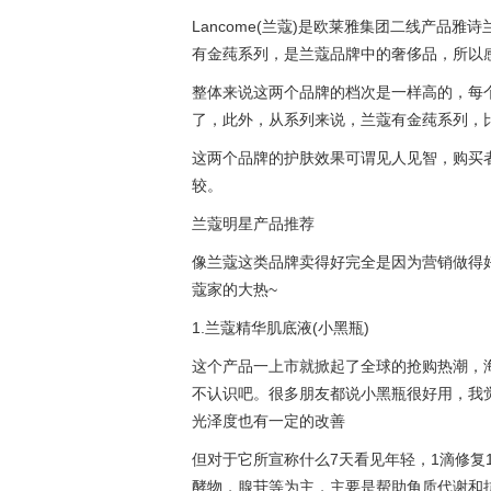
Lancome(兰蔻)是欧莱雅集团二线产品
有金莼系列，是兰蔻品牌中的奢侈品，所以
整体来说这两个品牌的档次是一样高的，每
了，此外，从系列来说，兰蔻有金莼系列，
这两个品牌的护肤效果可谓见人见智，购买
较。
兰蔻明星产品推荐
像兰蔻这类品牌卖得好完全是因为营销做得好的
蔻家的大热~
1.兰蔻精华肌底液(小黑瓶)
这个产品一上市就掀起了全球的抢购热潮，
不认识吧。很多朋友都说小黑瓶很好用，我
光泽度也有一定的改善
但对于它所宣称什么7天看见年轻，1滴修复
酵物，腺苷等为主，主要是帮助角质代谢和