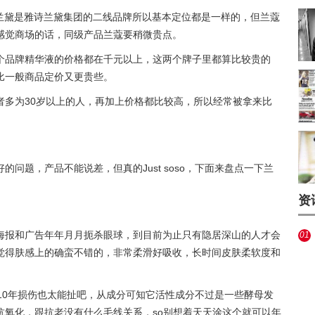
雅诗兰黛是雅诗兰黛集团的二线品牌所以基本定位都是一样的，但兰蔻
感觉商场的话，同级产品兰蔻要稍微贵点。
个品牌精华液的价格都在千元以上，这两个牌子里都算比较贵的
比一般商品定价又更贵些。
者多为30岁以上的人，再加上价格都比较高，所以经常被拿来比
问题，产品不能说差，但真的Just soso，下面来盘点一下兰
资
海报和广告年年月月扼杀眼球，到目前为止只有隐居深山的人才会
01
觉得肤感上的确蛮不错的，非常柔滑好吸收，长时间皮肤柔软度和
10年损伤也太能扯吧，从成分可知它活性成分不过是一些酵母发
抗氧化，跟抗老没有什么毛线关系，so别想着天天涂这个就可以年