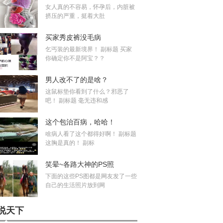
女人真的不容易，怀孕后，内脏被
挤压的严重，挺着大肚
买家秀皮裤没毛病
乞丐装的最新境界！ 副标题 买家
你确定你不是阿宝？？
男人改不了的是啥？
这鼠标垫你看到了什么？邪恶了
吧！ 副标题 毫无违和感
这个包治百病，哈哈！
啥病人看了这个都得好啊！ 副标题
这胸是真的！ 副标
笑晕~各路大神的PS照
下面的这些PS图都是网友发了一些
自己的生活照片放到网
说天下