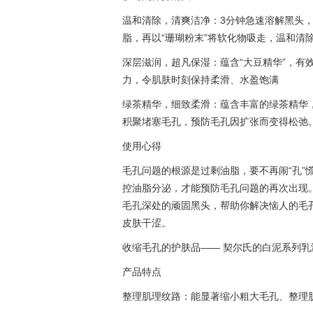
温和清除，清爽洁净：3分钟急速溶解黑头，
脂，再以“珊瑚粉末”将软化物吸走，温和清
深层滋润，超凡保湿：蕴含“大豆精华”，有
力，令肌肤时刻保持柔滑、水盈饱满
绿茶精华，细致柔滑：蕴含丰富的绿茶精华
积聚堵塞毛孔，预防毛孔因扩张而变得松弛
使用心得
毛孔问题的根源是过剩油脂，要不再闹“孔”
控油脂分泌，才能预防毛孔问题的再次出现
毛孔深处的顽固黑头，帮助你解决恼人的毛
皮肤干涩。
收缩毛孔的护肤品—— 契尔氏的白泥系列乳
产品特点
整理肌理纹路：能显著缩小粗大毛孔、整理