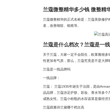
兰蔻微整精华多少钱 微整精
兰蔻微整精华的正式名称是：兰蔻美肤修护精华乳。
老，改善细纹、粗糙等。
兰蔻是什么档次？兰蔻是一线
关于兰蔻，大家一定不会陌生，欧莱雅很多
性更加有气质，那么，兰蔻究竟是不是大牌
兰蔻是一线品牌吗
一线品牌：
兰蔻： 兰蔻1935年诞生于法国，是由Arman
品品牌，兰蔻涉足护肤、彩妆、香水等多个产
成熟女性。兰蔻小粉瓶的水应该算是最经济
兰蔻跟雅诗兰黛哪个档次高