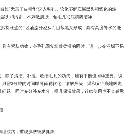
透过“无慧子皮精华”深入毛孔，软化溶解底层黑头和氧化的油
除黑头和污垢，不刺激肌肤，领毛孔彻底清爽洁净
效抑制旺盛的T区油脂分泌从而阻截黑头形成，具有高度补水的能
，具有紧肤功效，令毛孔回复细致柔滑的同时，进一步令污垢不易
。
慌，除了清洁、补湿、收细毛孔的功夫，谁有平衡也同样重要。调
。只需3分钟的时间即可简易软化、溶解黑头，温和又彻底地吸走
孔问题，同时充分补充水分，提升保湿效果，连续使用也不会感觉
液
肌理纹路，重现肌肤细腻健康