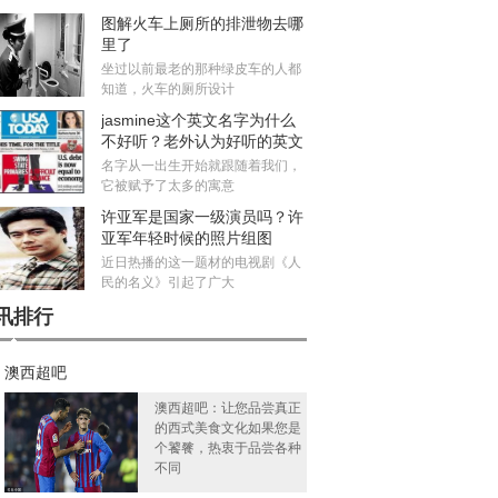
图解火车上厕所的排泄物去哪
里了
坐过以前最老的那种绿皮车的人都
知道，火车的厕所设计
jasmine这个英文名字为什么
不好听？老外认为好听的英文
名有哪些
名字从一出生开始就跟随着我们，
它被赋予了太多的寓意
许亚军是国家一级演员吗？许
亚军年轻时候的照片组图
近日热播的这一题材的电视剧《人
民的名义》引起了广大
讯排行
澳西超吧
澳西超吧：让您品尝真正
的西式美食文化如果您是
个饕餮，热衷于品尝各种
不同