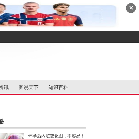
✕
资讯
图说天下
知识百科
酷
怀孕后内脏变化图，不容易！