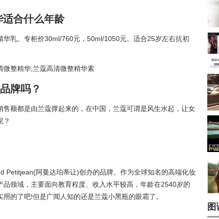
华适合什么年龄
专柜价30ml/760元，50ml/1050元。适合25岁左右抗初
品牌吗？
销售额都是由兰蔻撑起来的，在中国，兰蔻可谓是风生水起，让女
呢？
d Petitjean(阿曼达珀蒂让)创办的品牌。作为全球知名的高端化妆
品领域，主要面向教育程度、收入水平较高，年龄在2540岁的
实用的了吧!但是广闻人知的还是兰蔻小黑瓶的眼霜了。
图