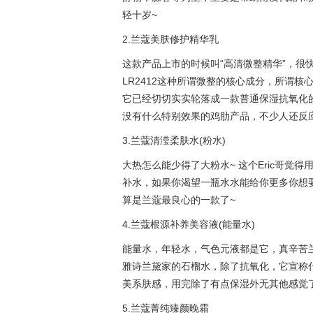
轻十岁~
2.兰蔻美肤修护精华乳
这款产品上市的时候叫“高清微整精华”，很
LR2412这种所谓微整的核心成分，所谓
它已经切切实实轮落成一款普通保湿抗氧化
没有什么特别效果的鸡肋产品，不少人还反应
3.兰蔻清滢柔肤水(粉水)
大热怎么能少得了大粉水~ 这个Eric哥
补水，如果你渴望一瓶水水能给你更多你想
算是兰蔻最良心的一款了~
4.兰蔻根源补养美容液(能量水)
能量水，年轻水，气色元液都是它，真辛苦
雅诗兰黛家的石榴水，除了抗氧化，它宣称
美系肤感，用完除了有点保湿外无其他感觉
5.兰蔻菁纯臻颜晚霜