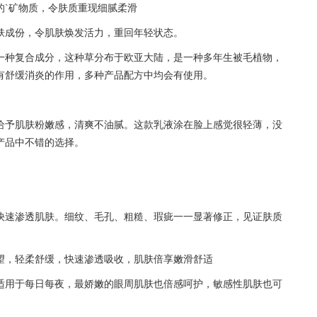
的`矿物质，令肤质重现细腻柔滑
肤成份，令肌肤焕发活力，重回年轻状态。
一种复合成分，这种草分布于欧亚大陆，是一种多年生被毛植物，
有舒缓消炎的作用，多种产品配方中均会有使用。
给予肌肤粉嫩感，清爽不油腻。这款乳液涂在脸上感觉很轻薄，没
产品中不错的选择。
快速渗透肌肤。细纹、毛孔、粗糙、瑕疵一一显著修正，见证肤质
望，轻柔舒缓，快速渗透吸收，肌肤倍享嫩滑舒适
适用于每日每夜，最娇嫩的眼周肌肤也倍感呵护，敏感性肌肤也可