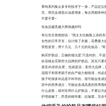
菁纯系列集众多专利技术于一身，产品定位熟
完，用完会感觉出油度增多，每次用都有种
不爱不爱~
化妆品越贵越大牌就越好吗
有位先生曾抱怨说：“我太太往她脸上涂的东
女性的日常开支，估计除了衣服，花费最大
突然发觉，用十几元、几十元的化妆品，“简
购买护肤品，正确的做法是“只选对的，不选
欢花钱去买那些大品牌的护肤品。其实只要
甚至45岁的女星，也就是说，某些大品牌，
湿因子和营养因子的自产能力都很强，何必
孩子吃很多补品是不科学的、很可能会造成
其中的营养成分，可能会造成高度的营养囤
什么皮肤，就对应用什么护肤品，不要以为
护理就够了，昂贵的精华素、抗皱霜，完全