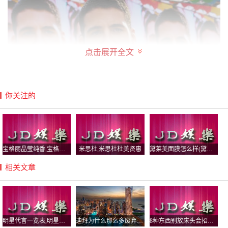
点击展开全文
你关注的
宝格丽晶莹纯香,宝格丽晶莹纯香好闻吗
米思杜,米思杜杜美贤惠
黛莱美面膜怎么样(黛莱美面膜怎么样啊)
相关文章
明星代言一览表,明星代言一览表图片
迪拜为什么那么多废弃车？迪拜人可以娶几个老婆
8种东西别放床头会招鬼，床不留空枕是什么意思？