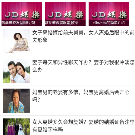
魏晨破晓发型图片,魏晨破晓MV
欧莱雅微震眼霜,欧莱雅微震眼霜好用吗
silkwhitia的简单介绍
女子离婚嫁给前夫舅舅，女人离婚后眼中的前
夫形象
妻子每天和异性聊天咋办？妻子对我很冷淡怎
么办
妈宝男的老婆有多惨，妈宝男离婚后会开心
吗？
女人离婚多久会想复婚？复婚的结婚证备注里
有复婚字样吗