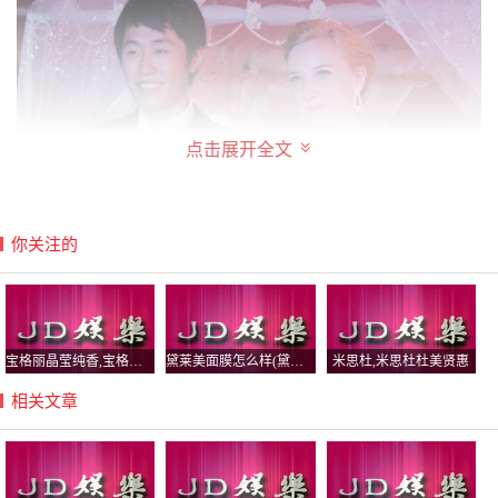
点击展开全文
你关注的
“真的特别帅，从那之后，我经常借着工作之便，偷跑过去
看他，想跟他说话。”Emilie转头看着老公，还是一脸爱慕的
宝格丽晶莹纯香,宝格丽晶莹纯香好闻吗
黛莱美面膜怎么样(黛莱美面膜怎么样啊)
米思杜,米思杜杜美贤惠
表情。不过，当时小谢可没有理她。“起先因为一点都不
熟，也没说过话，就觉得这外国姑娘挺热情。”但很快Emilie
相关文章
的直接、爽朗，就让小谢招架不住了。“大概四个月后，我
们一起去烧烤。聚餐后，她就很快表白了。”说到这里，两
人哈哈大笑起来。小谢搂着老婆，两人亲了一下。“一般来