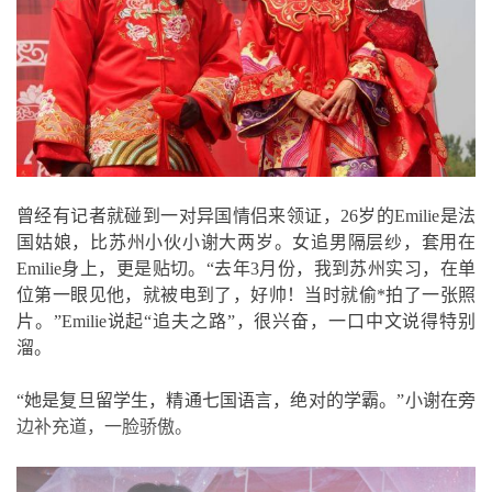
曾经有记者就碰到一对异国情侣来领证，26岁的Emilie是法
国姑娘，比苏州小伙小谢大两岁。女追男隔层纱，套用在
Emilie身上，更是贴切。“去年3月份，我到苏州实习，在单
位第一眼见他，就被电到了，好帅！当时就偷*拍了一张照
片。”Emilie说起“追夫之路”，很兴奋，一口中文说得特别
溜。
“她是复旦留学生，精通七国语言，绝对的学霸。”小谢在旁
边补充道，一脸骄傲。