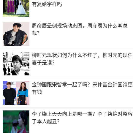
意。“交流完全没问题。”说起文化差异，谢爸爸坦言：“他
有复婚字样吗
们俩在外面单住，每个星期大家一起聚餐，挺好的。说实
话，就是娶个中国媳妇，现在的小年轻有几个愿意跟父母一
起住？而且这法国姑娘实诚！”
周彦辰晕倒现场动态图，周彦辰为什么叫总
裁？
谢爸爸说的实诚，其实是指法国姑娘愿意“裸婚”嫁到他们
家。“在法国，年轻时在一起，即使没有车没有房，但我们
一起工作，一起努力，有爱情就行了。”Emilie说得很认真。
柳时元现状如何为什么不红了，柳时元的现任
妻子是谁？
金钟国跟宋智孝一起了吗？宋仲基金钟国谁更
有钱
李子柒上天天向上是哪一期？李子柒绝对整容
了本人超丑？