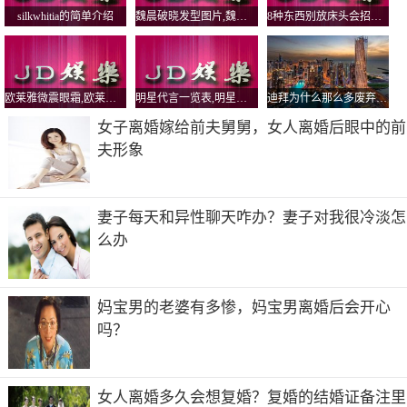
说，都是男孩子先表白，但我等不及了，那时候我就要毕业
silkwhitia的简单介绍
魏晨破晓发型图片,魏晨破晓MV
8种东西别放床头会招鬼，床不留空枕是什么意思？
回法国，想先把他定下来。要是不成功，我以后也不会来中
国了。” (摘自饭丢高铁的人傅莹宣讲中国“世界先生网：巴
马窃听特朗普电话女孩关节一天)
欧莱雅微震眼霜,欧莱雅微震眼霜好用吗
明星代言一览表,明星代言一览表图片
迪拜为什么那么多废弃车？迪拜人可以娶几个老婆
女子离婚嫁给前夫舅舅，女人离婚后眼中的前
夫形象
妻子每天和异性聊天咋办？妻子对我很冷淡怎
么办
妈宝男的老婆有多惨，妈宝男离婚后会开心
吗？
谢先生的父亲也陪着一起来了，言语中对这个“洋儿媳”很满
女人离婚多久会想复婚？复婚的结婚证备注里