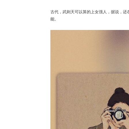
古代，武则天可以算的上女强人，据说，还
能。