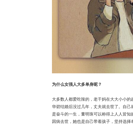
为什么女强人大多单身呢？
大多数人都爱吃辣的，老干妈在大大小小的
华碧结婚后没过几年，丈夫就去世了。自己
是奋斗的一生，董明珠可以称得上人人皆知
因病去世，她也是自己带着孩子，坚持选择