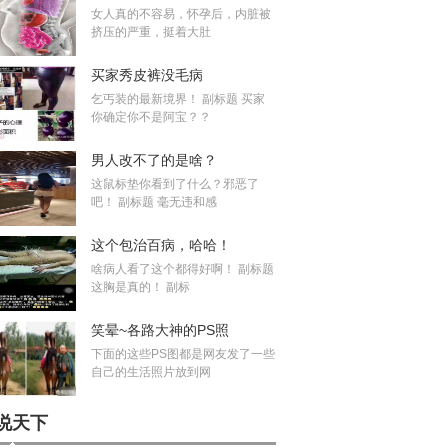
女人真的不容易，怀孕后，内脏被
挤压的严重，挺着大肚
买家秀皮裤没毛病
乞丐装的最新境界！ 副标题 买家
你确定你不是阿宝？？
男人改不了的是啥？
这鼠标垫你看到了什么？邪恶了
吧！ 副标题 毫无违和感
这个包治百病，哈哈！
啥病人看了这个都得好啊！ 副标题
这胸是真的！ 副标
笑晕~各路大神的PS照
下面的这些PS图都是网友发了一些
自己的生活照片放到网
说天下