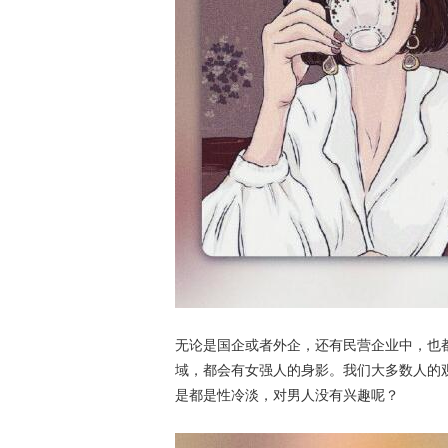
无论是国企或者外企，还有民营企业中，也
域，都会有女强人的身影。我们大多数人的
是都是性冷淡，对男人没有兴趣呢？