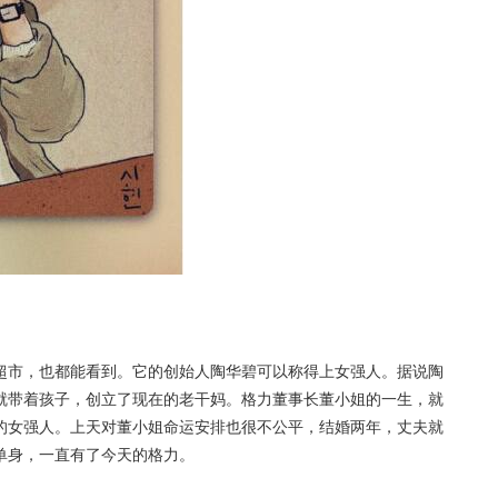
超市，也都能看到。它的创始人陶华碧可以称得上女强人。据说陶
就带着孩子，创立了现在的老干妈。格力董事长董小姐的一生，就
的女强人。上天对董小姐命运安排也很不公平，结婚两年，丈夫就
单身，一直有了今天的格力。