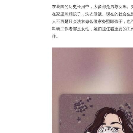
在我国的历史长河中，大多都是男尊女卑。
在家里照顾孩子，洗衣做饭。现在的社会生
人不再是只会洗衣做饭做家务照顾孩子，也
科研工作者都是女性，她们担任着重要的工
作。