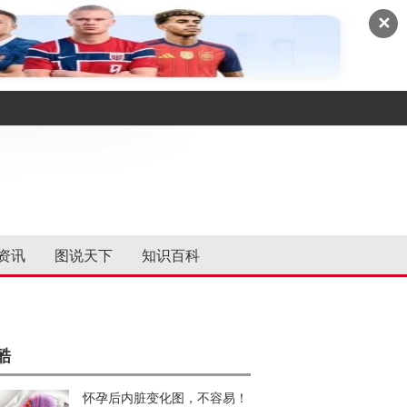
✕
资讯
图说天下
知识百科
酷
怀孕后内脏变化图，不容易！