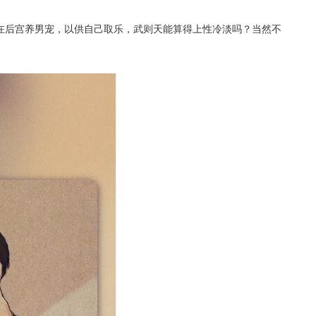
在后宫养男宠，以供自己取乐，武则天能算得上性冷淡吗？当然不