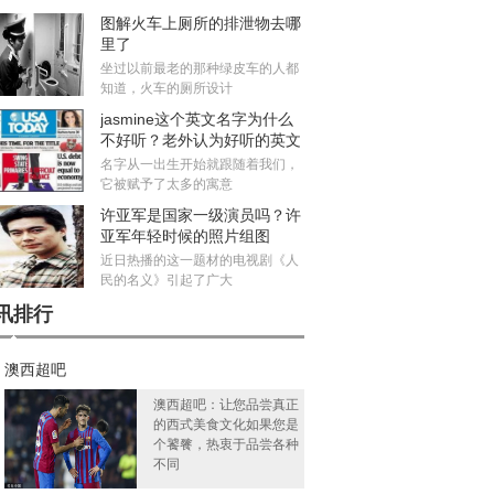
图解火车上厕所的排泄物去哪
里了
坐过以前最老的那种绿皮车的人都
知道，火车的厕所设计
jasmine这个英文名字为什么
不好听？老外认为好听的英文
名有哪些
名字从一出生开始就跟随着我们，
它被赋予了太多的寓意
许亚军是国家一级演员吗？许
亚军年轻时候的照片组图
近日热播的这一题材的电视剧《人
民的名义》引起了广大
讯排行
澳西超吧
澳西超吧：让您品尝真正
的西式美食文化如果您是
个饕餮，热衷于品尝各种
不同