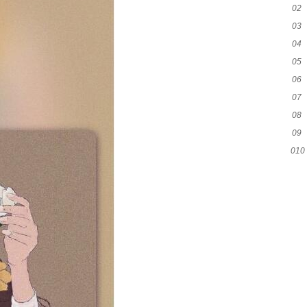
02
03
04
05
06
07
08
09
010