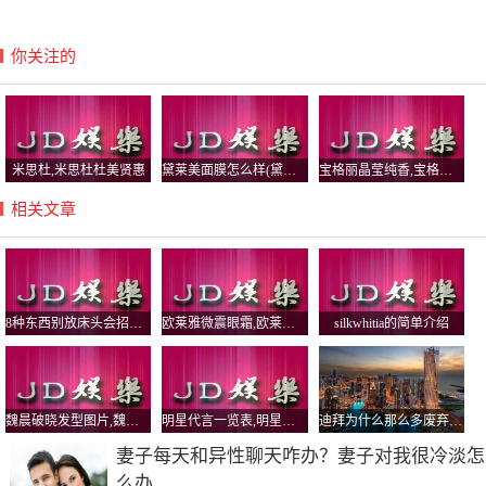
你关注的
米思杜,米思杜杜美贤惠
黛莱美面膜怎么样(黛莱美面膜怎么样啊)
宝格丽晶莹纯香,宝格丽晶莹纯香好闻吗
相关文章
8种东西别放床头会招鬼，床不留空枕是什么意思？
欧莱雅微震眼霜,欧莱雅微震眼霜好用吗
silkwhitia的简单介绍
魏晨破晓发型图片,魏晨破晓MV
明星代言一览表,明星代言一览表图片
迪拜为什么那么多废弃车？迪拜人可以娶几个老婆
妻子每天和异性聊天咋办？妻子对我很冷淡怎
么办