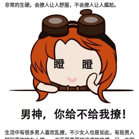
非常的生硬。会撩人让人舒服，不会撩人让人尴尬。
生活中有很多男人喜欢乱撩，不少女人也是如此，有些男人