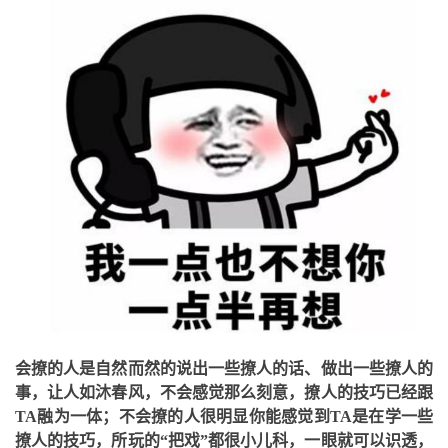
会撩的人是自然而然的说出一些撩人的话、做出一些撩人的
事，让人如沐春风，不会感觉那么刻意，撩人的技巧已经跟
TA融为一体；不会撩的人很明显你能感觉到TA是在学一些
撩人的技巧，所玩的“把戏”都很小儿科，一眼就可以识透，