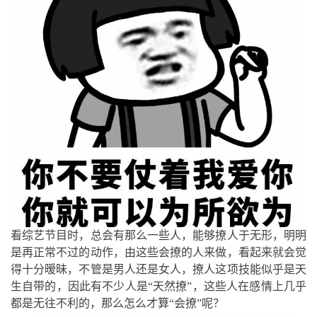
看综艺节目时，总会有那么一些人，能够撩人于无形，明明
是再正常不过的动作，由这些会撩的人来做，看起来就会觉
得十分暧昧，不管是男人还是女人，撩人这项技能似乎是天
生自带的，因此有不少人是“天然撩”，这些人在感情上几乎
都是无往不利的，那么怎么才算“会撩”呢？