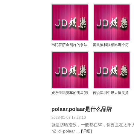
韦陀菩萨金刚杵的拿法
黄鼠狼和猫相比哪个厉
是怎样的，他和关公怎
害，传说黄鼠狼怕鹅的
么是一对？
粪便真的吗
娱乐圈玩赛车的明星(娱
传说深圳中银大厦灵异
乐圈玩赛车的女明
事件，21楼发生了啥灵
异事件
polaar,polaar是什么品牌
2023-01-03 17:23:10
就是防晒指数，一般都在30，你要是在太阳
h2 id=polaar ...
[详细]