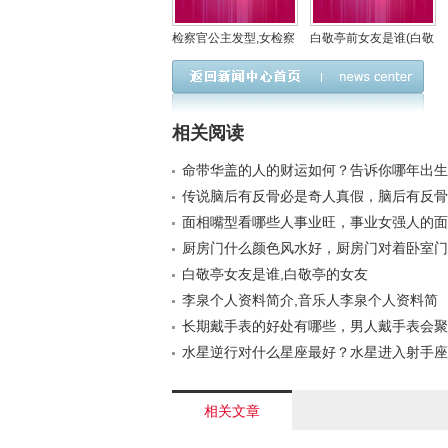
检察官公主发型,女检察
白敬亭前女友是谁(白敬
官发型
亭承认的女友是谁
相关阅读
命带华盖的人的财运如何？告诉你哪年出生
传说脑后有反骨必是奇人真假，脑后有反骨
子图片
面相嘴型看哪些人事业旺，事业女强人的面
的？
厨房门什么颜色风水好，厨房门对着卧室门
白敬亭女友是谁,白敬亭的女友
李泉个人资料简介,音乐人李泉个人资料简
长期戴手表的好处有哪些，男人戴手表会聚
水星逆行对什么星座最好？水星进入射手座
思
相关文章