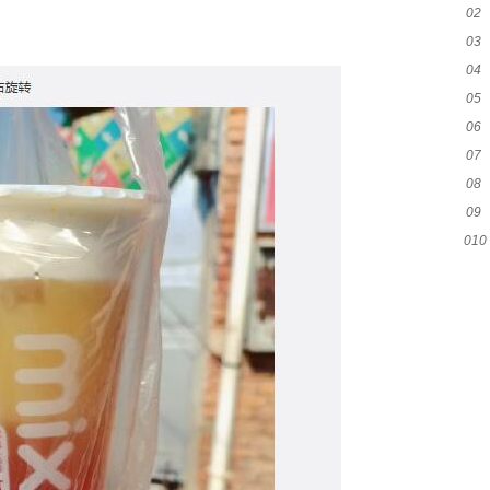
02
03
04
05
06
07
08
09
010