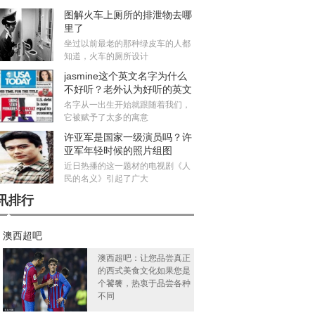
图解火车上厕所的排泄物去哪
里了
坐过以前最老的那种绿皮车的人都
知道，火车的厕所设计
jasmine这个英文名字为什么
不好听？老外认为好听的英文
名有哪些
名字从一出生开始就跟随着我们，
它被赋予了太多的寓意
许亚军是国家一级演员吗？许
亚军年轻时候的照片组图
近日热播的这一题材的电视剧《人
民的名义》引起了广大
讯排行
澳西超吧
澳西超吧：让您品尝真正
的西式美食文化如果您是
个饕餮，热衷于品尝各种
不同