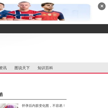
✕
资讯
图说天下
知识百科
酷
怀孕后内脏变化图，不容易！