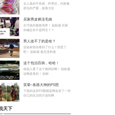
女人真的不容易，怀孕后，内脏被
挤压的严重，挺着大肚
买家秀皮裤没毛病
乞丐装的最新境界！ 副标题 买家
你确定你不是阿宝？？
男人改不了的是啥？
这鼠标垫你看到了什么？邪恶了
吧！ 副标题 毫无违和感
这个包治百病，哈哈！
啥病人看了这个都得好啊！ 副标题
这胸是真的！ 副标
笑晕~各路大神的PS照
下面的这些PS图都是网友发了一些
自己的生活照片放到网
说天下