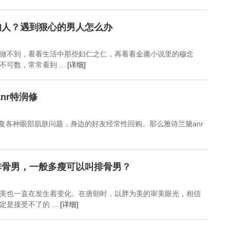
的人？遇到狠心的男人怎么办
做不到，看看生活中那些妇仁之仁，再看看金庸小说里的穆念
可数，常常看到 ...
[详细]
nr特润修
修复各种眼部肌肤问题，身边的好友经常性回购。那么雅诗兰黛anr
排骨男，一般多瘦可以叫排骨男？
美也一直在发生着变化。在唐朝时，以胖为美的审美眼光，相信
是接受不了的 ...
[详细]