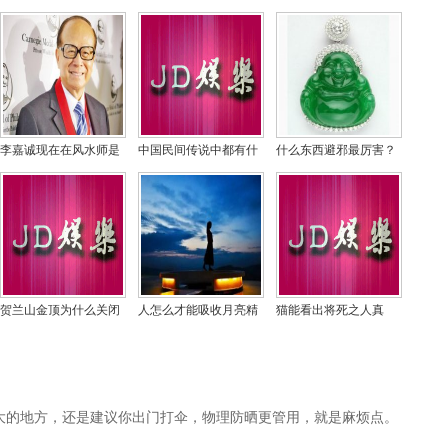
李嘉诚现在在风水师是
中国民间传说中都有什
什么东西避邪最厉害？
谁？李嘉诚祖坟风水卫
么鬼，怨气最大的鬼有
女人用什么东西辟邪最
星图探秘
哪些？
好
贺兰山金顶为什么关闭
人怎么才能吸收月亮精
猫能看出将死之人真
不让上，贺兰山的灵异
华？吸收日月精华的时
假，招猫亲近的人阴气
事件有哪些？
间是什么
重吗？
大的地方，还是建议你出门打伞，物理防晒更管用，就是麻烦点。