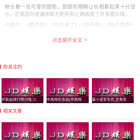
她长着一张可爱的圆脸，圆圆的眼睛让长相看起来十分显
小，正是因为充满亲和力的外形让她收获了许多观众缘。
代表作：《楚乔传》《杉杉来了》《花千骨》《陆贞传奇》
5、刘亦菲
点击展开全文
刘亦菲1987年8月25日出生于湖北省武汉市，是内地的女演
员、歌手，毕业于北京电影学院。
因为饰演《神雕侠女》被大家称为“神仙姐姐”，这一称呼可
你关注的
不是凭空而来，她的长相具有典型的古典美人的特征，眼角
微微向内含看起来很东方，透露出一种含蓄美。
B站上曾有人这样夸奖她“她的美是真理，是自然法则，是上
帝创造”。
护肤品排行榜10强,35岁护肤品排行榜10强
中高档化妆品(中高档化妆品牌哪些比较好)
最小说安东尼,主角安东小说
代表作：《仙剑奇侠传》《神雕侠侣》《铜雀台》《三生三
相关文章
世十里桃花》