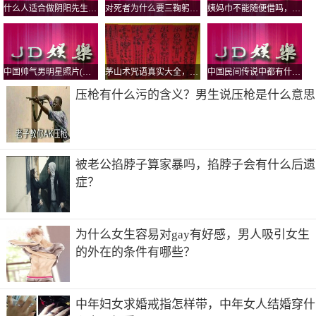
什么人适合做阴阳先生，真实的民间阴阳先生是道教还是佛教？
对死者为什么要三鞠躬，鞠躬的标准是弯腰多少度？
姨妈巾不能随便借吗，为什么借了人家的卫生巾要还？
中国女演员前100名
中国女演员前100名有：刘涛、孙俪、牛莉、黄圣依、关晓
彤、高露、刘敏涛、高圆圆、左小青、江疏影、袁立等。
中国帅气男明星照片(中国超帅男明星图片)
茅山术咒语真实大全，茅山五鬼运财术揭秘
中国民间传说中都有什么鬼，怨气最大的鬼有哪些？
牛莉，1973年5月1日出生于北京市一个普通军人家庭，毕业
压枪有什么污的含义？男生说压枪是什么意思
于解放军艺术学院。中国空军电视艺术中心女演员。
早年经历
1984年，牛莉进入花样游泳队，1986年获得全国第一届女子
被老公掐脖子算家暴吗，掐脖子会有什么后遗
花样游泳团体冠军。15岁转入八一射击队，与王义夫及李对
红做过队友，1990年获得全军射击冠军?。
症？
当她事业正旺，妈妈又把她从中国人民解放军广州军区调到
身边的中国人民解放军北京军区时，射击队解散了。牛莉决
为什么女生容易对gay有好感，男人吸引女生
定报考艺术院校。她先考了中央戏剧学院，结果初试时就被
的外在的条件有哪些？
刷下来。她接着去考北京电影学院和解放军艺术学院，最终
考上了解放军艺术学院。
中国100大美女明星排行榜
中年妇女求婚戒指怎样带，中年女人结婚穿什