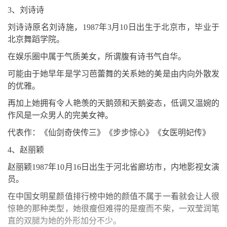
3、刘诗诗
刘诗诗原名刘诗施，1987年3月10日出生于北京市，毕业于
北京舞蹈学院。
在娱乐圈中属于气质美女，所谓腹有诗书气自华。
可能由于她早年是学习芭蕾舞的关系她的美是由内向外散发
的优雅。
再加上她拥有令人艳羡的天鹅颈和天鹅姿态，低调又温婉的
作风是一众男人的完美女神。
代表作：《仙剑奇侠传三》《步步惊心》《女医明妃传》
4、赵丽颖
赵丽颖1987年10月16日出生于河北省廊坊市，内地影视女演
员。
在中国女明星颜值排行榜中她的颜值不属于一看就会让人很
惊艳的那种类型，她很瘦但难得的是瘦而不柴，一双莹润笔
直的双腿为她的外形加分不少。