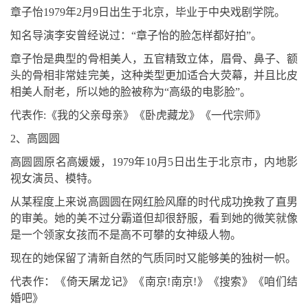
章子怡1979年2月9日出生于北京，毕业于中央戏剧学院。
知名导演李安曾经说过：“章子怡的脸怎样都好拍”。
章子怡是典型的骨相美人，五官精致立体，眉骨、鼻子、额
头的骨相非常娃完美，这种类型更加适合大荧幕，并且比皮
相美人耐老，所以她的脸被称为“高级的电影脸”。
代表作:《我的父亲母亲》《卧虎藏龙》《一代宗师》
2、高圆圆
高圆圆原名高媛媛，1979年10月5日出生于北京市，内地影
视女演员、模特。
从某程度上来说高圆圆在网红脸风靡的时代成功挽救了直男
的审美。她的美不过分霸道但却很舒服，看到她的微笑就像
是一个领家女孩而不是高不可攀的女神级人物。
现在的她保留了清新自然的气质同时又能够美的独树一帜。
代表作：《倚天屠龙记》《南京!南京!》《搜索》《咱们结
婚吧》