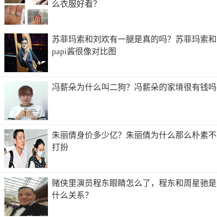
么衣服好看？
1、刘亦菲
刘亦菲，1987年8月25日出生于湖北省武汉市，华语影视女
演员、歌手，毕业于北京电影学院2002级表演系本科。
苏菲玛索和刘欢有一腿是真的吗？苏菲玛索和
刘亦菲清纯灵气、气质独特，具有典型的江南女子气质，让
papi酱很像对比图
人过目难忘。她被评为最有“仙气”的古装女演员。
2、杨幂
冯薪朵为什么叫二狗？冯薪朵的家境很有钱吗
杨幂，1986年9月12日出生于北京市，中国内地影视女演
员、流行乐歌手、影视制片人。
杨幂外形漂亮可爱、同时又天生带点儿北京女孩大而化之的
豪气，作为85后美女的她一直在影视行业勤劳耕耘，如同杨
朱丽倩身价多少亿？朱丽倩为什么那么朴素不
幂粉丝的称号“蜜蜂”。
打扮
3、刘诗诗
刘诗诗（原名刘诗施），1987年3月10日出生于北京市，中
赌侠里演员程东眼睛怎么了，程东和周星驰是
国内地影视女演员、影视出品人。2002年，考入北京舞蹈学
什么关系？
院芭蕾舞专业本科班学习。