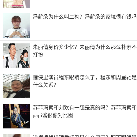
矶，美国娱乐界名媛，服装设计师，演员，企业家。是O.J.
辛普森案中已故律师罗伯特卡戴珊的女儿。金卡戴珊（Kim
Kardashian）也是一个妥妥的ins狂魔，日常就是炫壕钻、炫
冯薪朵为什么叫二狗？冯薪朵的家境很有钱吗
翘臀啥的。
男星人气排行2022
2022男星人气排行如下：
朱丽倩身价多少亿？朱丽倩为什么那么朴素不
打扮
1、肖战
中国内地男演员、歌手。上大学时是声乐部部长、男声声部
部长，在还没踏入娱乐圈时就已经是学校的风云人物了，拥
赌侠里演员程东眼睛怎么了，程东和周星驰是
有修长的身材、迷人的笑容，闲谈间诱发出一种邻家学长的
什么关系？
和谐气质。
2、杨洋
苏菲玛索和刘欢有一腿是真的吗？苏菲玛索和
中国内地影视男演员。从小学习舞蹈，那时梦想做一名优秀
papi酱很像对比图
的舞蹈演员。2007年因在李少红版《红楼梦》中饰演成年贾
宝玉而踏入影视圈。杨洋拥有着俊俏的脸庞，精致的五官。
3、朱一龙