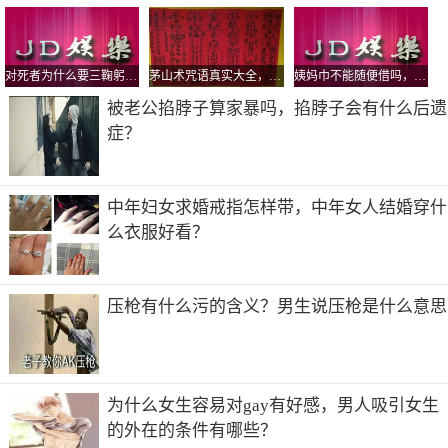
美国流行音乐、乡村音乐创作型女歌手、音乐制作人、演
员、慈善家。泰勒斯威夫特的ins截止到去年的9月份粉丝量
已经达到了9390万人是全球ins粉丝排行榜的第二名，十岁时
对死者为什么要三鞠躬，鞠躬的标准是弯腰多少度？
茅山术咒语真实大全，茅山五鬼运财术揭秘
姨妈巾不能随便借吗，为什么借了人家的卫生巾要还？
的泰勒就开始了写歌。
被老公掐脖子算家暴吗，掐脖子会有什么后遗
3、Ariana Grande 粉丝量：9020万
症？
爱莉安娜格兰德，1993年6月26日出生于美国佛罗里达州伯
克莱屯市，美国新生代女歌手、演员。她因2008年出演百老
汇音乐剧《Thirteen》中的夏洛特而成名。她在中国的人气
中年妇女求婚戒指怎样带，中年女人结婚穿什
并不是特别高，但是却深得美国网友的喜爱。
么衣服好看？
4、Beyonce 粉丝量：8920万
碧昂丝吉赛尔诺斯，1981年9月4日生于美国德克萨斯州休斯
压枪有什么污的含义？男生说压枪是什么意思
顿，美国女歌手。在不少欧美网友的心中，碧昂斯绝对是永
垂不朽的经典人物，所以她有这么多的粉丝对于网友来说也
觉得实属正常。
5、Kim Kardashian 粉丝量：8780万
为什么女生容易对gay有好感，男人吸引女生
金卡戴珊，1980年10月21日出生于美国加利福利亚州洛杉
的外在的条件有哪些？