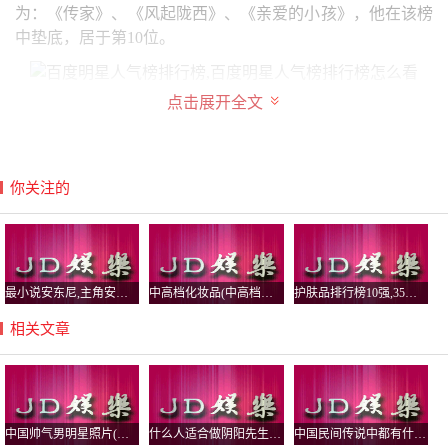
为：《传家》、《风起陇西》、《亲爱的小孩》，他在该榜
中垫底，居于第10位。
点击展开全文
世界明星人气排行榜
世界明星人气排行榜前五：一、Selena Gomez，二、Taylor
Swift，三、Ariana Grande，四、Beyonce，五、Kim
你关注的
Kardashian。
1、Selena Gomez 粉丝量：1.03亿
赛琳娜戈麦斯，1992年7月22日在美国德克萨斯州出生，美
国女演员、歌手。赛琳娜戈麦斯，居然是第一个粉丝量破亿
最小说安东尼,主角安东小说
中高档化妆品(中高档化妆品牌哪些比较好)
护肤品排行榜10强,35岁护肤品排行榜10强
的选手，是全球ins粉丝排行榜的第一名，这让不少网友表示
相关文章
很诧异，毕竟她在不少中国网友的心里总是陪在比伯身边的
一张娃娃脸。
2、Taylor Swift 粉丝量：9390万
泰勒斯威夫特，1989年12月13日出生于美国宾夕法尼亚州，
中国帅气男明星照片(中国超帅男明星图片)
什么人适合做阴阳先生，真实的民间阴阳先生是道教还是佛教？
中国民间传说中都有什么鬼，怨气最大的鬼有哪些？