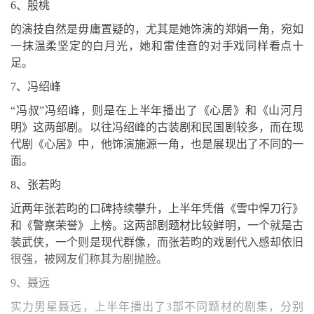
6、殷桃
的演技自然是毋庸置疑的，尤其是她饰演的郑娟一角，宛如
一抹温柔坚定的白月光，她和雷佳音的对手戏同样看点十
足。
7、冯绍峰
“冯叔”冯绍峰，则是在上半年播出了《心居》和《山河月
明》这两部剧。以往冯绍峰的古装剧和民国剧较多，而在现
代剧《心居》中，他饰演施源一角，也是展现出了不同的一
面。
8、张若昀
近两年张若昀的口碑持续攀升，上半年凭借《雪中悍刀行》
和《警察荣誉》上榜。这两部剧题材比较鲜明，一个就是古
装武侠，一个则是现代群像，而张若昀的戏剧代入感却依旧
很强，被网友们称其为剧抛脸。
9、聂远
实力男星聂远，上半年播出了3部不同题材的剧集，分别