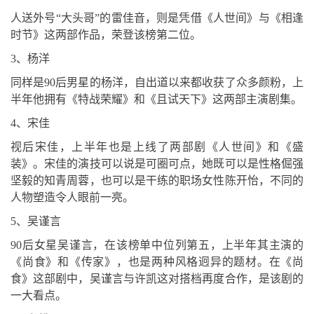
人送外号“大头哥”的雷佳音，则是凭借《人世间》与《相逢
时节》这两部作品，荣登该榜第二位。
3、杨洋
同样是90后男星的杨洋，自出道以来都收获了众多颜粉，上
半年他拥有《特战荣耀》和《且试天下》这两部主演剧集。
4、宋佳
视后宋佳，上半年也是上线了两部剧《人世间》和《盛
装》。宋佳的演技可以说是可圈可点，她既可以是性格倔强
坚毅的知青周蓉，也可以是干练的职场女性陈开怡，不同的
人物塑造令人眼前一亮。
5、吴谨言
90后女星吴谨言，在该榜单中位列第五，上半年其主演的
《尚食》和《传家》，也是两种风格迥异的题材。在《尚
食》这部剧中，吴谨言与许凯这对搭档再度合作，是该剧的
一大看点。