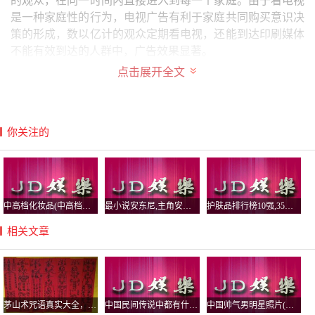
的观众，在同一时间内直接进入到每一个家庭。由于看电视
是一种家庭性的行为，电视广告有利于家庭共同购买意识决
策的形成，数以亿计的观众定期看电视，还能到达印刷媒体
不能有效到达的人群中，广告效果显著。
点击展开全文
3．吸引力大，感染力强 ：
电视广告媒体能够快速传递信息，广泛的覆盖面加上良好的
创意承载程度，电视广告冲击力大，有着很强的影响力。由
你关注的
于电视内容的丰富多彩和表现手法的多样化、艺术性，加之
巧妙地把广告信息融人真挚的情节和感人的形象，所以电视
的广告信息比较容易记忆，印象深刻，具有较强的吸引力和
艺术感染力。
中高档化妆品(中高档化妆品牌哪些比较好)
最小说安东尼,主角安东小说
护肤品排行榜10强,35岁护肤品排行榜10强
4．注意率高，影响面广：
在日常生活中大多数人在看电视的时候相对比较专心，所以
相关文章
电视广告的被注意率较高。对多数人来说，电视是一种娱乐
形式、教育途径，是重要的信息来源，是生活中的重要组成
部分。电视对文化有着强烈的影响，特别是中央电视台某些
权威性的频道所做的广告备受观众喜爱，能促使观众产生对
茅山术咒语真实大全，茅山五鬼运财术揭秘
中国民间传说中都有什么鬼，怨气最大的鬼有哪些？
中国帅气男明星照片(中国超帅男明星图片)