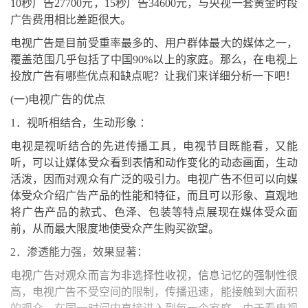
10秒广告27700元，15秒广告34600元，与央视一套黄金时段
广告费用相比差距很大。
电视广告是目前受重率最多的、用户群体最大的媒体之一，
覆盖范围几乎包括了中国90%以上的家庭。那么，在电视上
投放广告有哪些优点和缺点呢？让我们来详细分析一下吧！
(一)电视广告的优点
1．视听相结合，生动形象 ：
电视是视听结合的先进传播工具，电视节目既能看，又能
听，可以让媒体受众看到表情和动作变化的动态画面，生动
活泼，因而对观众有广泛的吸引力。电视广告不但可以向媒
体受众介绍广告产品的性能和特征，而且可以形象、直观地
将广告产品的款式、色泽、包装等特点展现在媒体受众面
前，从而最大限度地使受众产生购买欲望。
2．渗透能力强，效果显著：
电视广告对观众而言为非选择性收视，信息记忆的强制性很
高，电视广告不受空间的限制，传播迅速，能接触到大面积