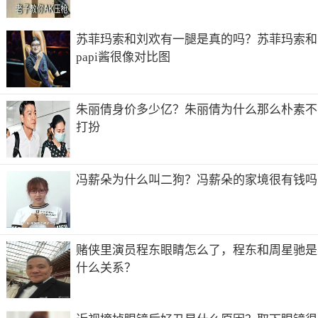
面有全时段央视广告收费标准价格表。也可关注【中视海
澜】微信公众号查询。
苏菲玛索和刘欢有一腿是真的吗？苏菲玛索和
papi酱很像对比图
央视广告收费标准为广告部公示刊例价格，具体投放执行还
有优惠折扣，投央视广告，立即咨询中视海澜传播，享更大
优惠执行折扣，享更快上央视广告服务。
朱丽倩身价多少亿？朱丽倩为什么那么朴素不
中央一套黄金时段一秒广告费多少
打扮
CCTV-1《新闻联播》前是中央电视台综合频道收视率高的
一档金牌新闻栏目，被称作“国家发言人”、“舆论的航向
冯薪朵为什么叫二狗？冯薪朵的家境很有钱吗
标”，是我们了解时政、民生、世界的窗口，毋庸置疑是具
权威性和公信力的主流媒体，全国收视率高峰、渗透力强，
对市场有着强大的号召力，已赢得全国人民，特别是政府官
员、企业高管等意见领袖和决策者的高度青睐与关注。《新
闻联播》收视率和收视份额双高，可谓是国家旗舰新闻栏目
赌侠里演员程东眼睛怎么了，程东和周星驰是
“上可达官、下可亲民”，是品牌缔造的强势平台，品牌传播
什么关系？
的高点。
中央电视台广告价格