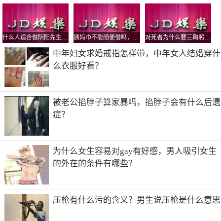
商品、企业及服务的正面联想。
中央电视台广告收费标准怎样
1、 央视一套黄金时段广告是广告主必争之地，也是央视广
什么人适合做阴阳先生，真实的民间阴阳先生是道教还是佛教？
姨妈巾不能随便借吗，为什么借了人家的卫生巾要还？
对死者为什么要三鞠躬，鞠躬的标准是弯腰多少度？
告招标内容之一。参看央视一套刊例价格晚上19:59时段5秒
中年妇女求婚戒指怎样带，中年女人结婚穿什
广告106000元，10秒广告160000元，15秒广告200000元，确
么衣服好看？
实需要重磅投入啊。找最新央视广告价格表，搜中视海澜传
播官网。
被老公掐脖子算家暴吗，掐脖子会有什么后遗
2、2022央视黄金时段广告费，中央电视台广告费用，2022
症？
央视广告收费
其他央视黄金时段广告费用，央视七套刊例价格晚上19:59
时段5秒广告13800元，10秒广告27700元，15秒广告34600
为什么女生容易对gay有好感，男人吸引女生
元，与央视一套黄金时段广告费用相比差距很大。
的外在的条件有哪些？
3、 央视非黄金时段广告费用要低的多，央视七套刊例价格
早上06:30时段5秒广告4200元，10秒广告6400元，15秒广告
压枪有什么污的含义？男生说压枪是什么意思
8000元。
4、 详细央视广告收费标准，请百度中视海澜传播网站，上