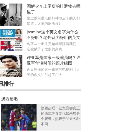
图解火车上厕所的排泄物去哪
里了
坐过以前最老的那种绿皮车的人都
知道，火车的厕所设计
jasmine这个英文名字为什么
不好听？老外认为好听的英文
名有哪些
名字从一出生开始就跟随着我们，
它被赋予了太多的寓意
许亚军是国家一级演员吗？许
亚军年轻时候的照片组图
近日热播的这一题材的电视剧《人
民的名义》引起了广大
讯排行
澳西超吧
澳西超吧：让您品尝真正
的西式美食文化如果您是
个饕餮，热衷于品尝各种
不同