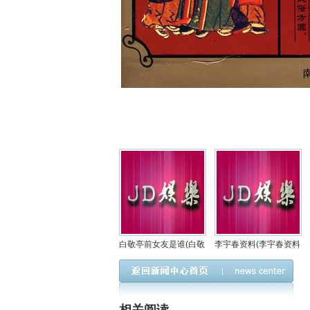
白敬亭前女友是谁(白敬
李宇春资料(李宇春资料
亭承认的女友是谁