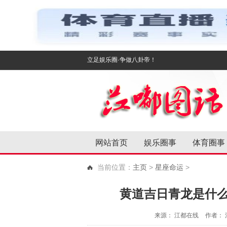
立足娱乐圈·争做八卦帝！
网站首页
娱乐圈事
体育圈事
当前位置：
主页
>
星座命运
>
黄道吉日青龙是什
来源： 江都在线
作者：