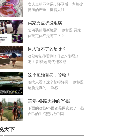
女人真的不容易，怀孕后，内脏被
挤压的严重，挺着大肚
买家秀皮裤没毛病
乞丐装的最新境界！ 副标题 买家
你确定你不是阿宝？？
男人改不了的是啥？
这鼠标垫你看到了什么？邪恶了
吧！ 副标题 毫无违和感
这个包治百病，哈哈！
啥病人看了这个都得好啊！ 副标题
这胸是真的！ 副标
笑晕~各路大神的PS照
下面的这些PS图都是网友发了一些
自己的生活照片放到网
说天下