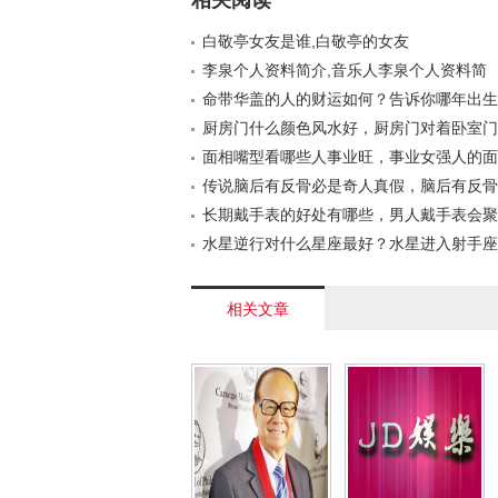
相关阅读
白敬亭女友是谁,白敬亭的女友
李泉个人资料简介,音乐人李泉个人资料简
命带华盖的人的财运如何？告诉你哪年出生
厨房门什么颜色风水好，厨房门对着卧室门
面相嘴型看哪些人事业旺，事业女强人的面
的？
传说脑后有反骨必是奇人真假，脑后有反骨
子图片
长期戴手表的好处有哪些，男人戴手表会聚
水星逆行对什么星座最好？水星进入射手座
思
相关文章