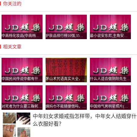
你关注的
中高档化妆品(中高档化妆品牌哪些比较好)
护肤品排行榜10强,35岁护肤品排行榜10强
最小说安东尼,主角安东小说
相关文章
中国民间传说中都有什么鬼，怨气最大的鬼有哪些？
茅山术咒语真实大全，茅山五鬼运财术揭秘
什么人适合做阴阳先生，真实的民间阴阳先生是道教还是佛教？
对死者为什么要三鞠躬，鞠躬的标准是弯腰多少度？
姨妈巾不能随便借吗，为什么借了人家的卫生巾要还？
中国帅气男明星照片(中国超帅男明星图片)
中年妇女求婚戒指怎样带，中年女人结婚穿什
么衣服好看？