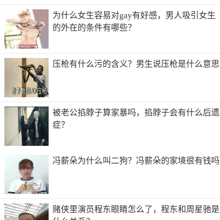
为什么女生容易对gay有好感，男人吸引女生
的外在的条件有哪些？
压枪有什么污的含义？男生说压枪是什么意思
被老公掐脖子算家暴吗，掐脖子会有什么后遗
症？
冯薪朵为什么叫二狗？冯薪朵的家境很有钱吗
赌侠里演员程东眼睛怎么了，程东和周星驰是