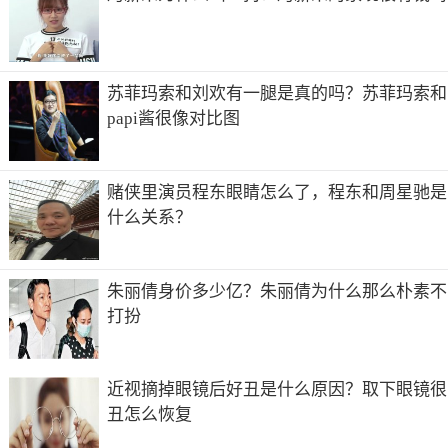
苏菲玛索和刘欢有一腿是真的吗？苏菲玛索和
papi酱很像对比图
赌侠里演员程东眼睛怎么了，程东和周星驰是
什么关系？
朱丽倩身价多少亿？朱丽倩为什么那么朴素不
打扮
近视摘掉眼镜后好丑是什么原因？取下眼镜很
丑怎么恢复