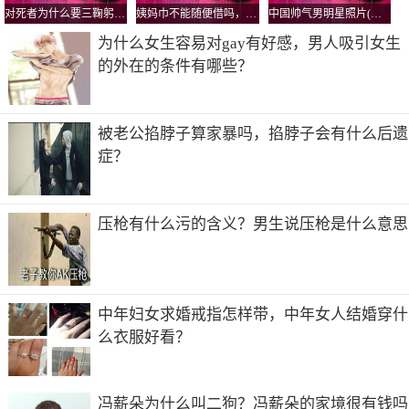
对死者为什么要三鞠躬，鞠躬的标准是弯腰多少度？
姨妈巾不能随便借吗，为什么借了人家的卫生巾要还？
中国帅气男明星照片(中国超帅男明星图片)
为什么女生容易对gay有好感，男人吸引女生
的外在的条件有哪些？
被老公掐脖子算家暴吗，掐脖子会有什么后遗
症？
压枪有什么污的含义？男生说压枪是什么意思
中年妇女求婚戒指怎样带，中年女人结婚穿什
么衣服好看？
冯薪朵为什么叫二狗？冯薪朵的家境很有钱吗