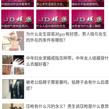
中国民间传说中都有什么鬼，怨气最大的鬼有哪些？
茅山术咒语真实大全，茅山五鬼运财术揭秘
姨妈巾不能随便借吗，为什么借了人家的卫生巾要还？
中国帅气男明星照片(中国超帅男明星图片)
什么人适合做阴阳先生，真实的民间阴阳先生是道教还是佛教？
对死者为什么要三鞠躬，鞠躬的标准是弯腰多少度？
工厂大门口为什么不能朝西？
为什么女生容易对gay有好感，男人吸引女生
的外在的条件有哪些？
可能是很多人觉得西面是代表衰败的意思，日落西山等词语
都是形容一件事物将要灭亡。当然工厂大门的朝向并不是固
定哪个方向好还是不好，应该看四周的环境和四周的环境相
中年妇女求婚戒指怎样带，中年女人结婚穿什
呼应。
么衣服好看？
被老公掐脖子算家暴吗，掐脖子会有什么后遗
症？
压枪有什么污的含义？男生说压枪是什么意思