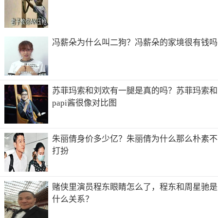
冯薪朵为什么叫二狗？冯薪朵的家境很有钱吗
一般来说，工厂大门口不可以朝西南方向，这个方位主要决
定着工厂的内部团结情况。如果门口朝向西南，则有可能造
成工厂管理的缺口，工人和管理者之间发生争执、老员工离
苏菲玛索和刘欢有一腿是真的吗？苏菲玛索和
职，而且还有可能发生工伤、劳动纠纷等问题。
papi酱很像对比图
朝向正西方风水会比较好，因为这个方位是桃花位，很容易
招来不少客户，生意好就会贵人多，对工厂的发展也更有
朱丽倩身价多少亿？朱丽倩为什么那么朴素不
利。
打扮
赌侠里演员程东眼睛怎么了，程东和周星驰是
什么关系？