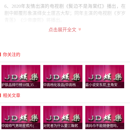
6、2020年友情出演的电视剧《鬓边不是海棠红》播出，在
剧中颠覆形象演绎女土匪古大犁；同年主演的电视剧《岁岁
青莲》《少帝康熙》将播出。
点击展开全文
黄圣依星座是什么，黄圣依资料
星座： 水瓶座
黄圣依资料
你关注的
黄圣依（Eva Huang），中国内地女演员、歌手、出品人、
制片人、商人。
中文名：黄圣依
护肤品排行榜10强,35岁护肤品排行榜10强
中高档化妆品(中高档化妆品牌哪些比较好)
最小说安东尼,主角安东小说
外文名：Eva Huang
相关文章
国籍：中国
民族：汉族
出生地：上海浦东新区
出生日期：1983年2月11日
中国帅气男明星照片(中国超帅男明星图片)
对死者为什么要三鞠躬，鞠躬的标准是弯腰多少度？
姨妈巾不能随便借吗，为什么借了人家的卫生巾要还？