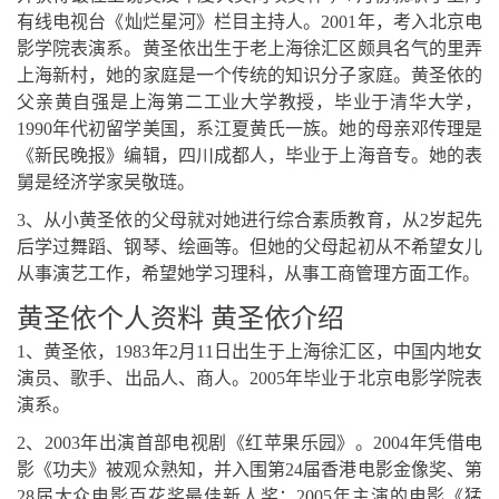
有线电视台《灿烂星河》栏目主持人。2001年，考入北京电
影学院表演系。黄圣依出生于老上海徐汇区颇具名气的里弄
上海新村，她的家庭是一个传统的知识分子家庭。黄圣依的
父亲黄自强是上海第二工业大学教授，毕业于清华大学，
1990年代初留学美国，系江夏黄氏一族。她的母亲邓传理是
《新民晚报》编辑，四川成都人，毕业于上海音专。她的表
舅是经济学家吴敬琏。
3、从小黄圣依的父母就对她进行综合素质教育，从2岁起先
后学过舞蹈、钢琴、绘画等。但她的父母起初从不希望女儿
从事演艺工作，希望她学习理科，从事工商管理方面工作。
黄圣依个人资料 黄圣依介绍
1、黄圣依，1983年2月11日出生于上海徐汇区，中国内地女
演员、歌手、出品人、商人。2005年毕业于北京电影学院表
演系。
2、2003年出演首部电视剧《红苹果乐园》。2004年凭借电
影《功夫》被观众熟知，并入围第24届香港电影金像奖、第
28届大众电影百花奖最佳新人奖；2005年主演的电影《猛