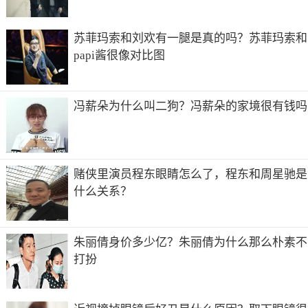
映，获得了全球票房榜周冠军。2012年主演文艺片《女人如
花》获得第7届摩纳哥国际电影节最佳影片奖。
苏菲玛索和刘欢有一腿是真的吗？苏菲玛索和
2013年以公司“巨力圣依”的名义投资出品、主演电视剧《第
papi酱很像对比图
22条婚规》；2015年凭借电影《冰封：重生之门》获得第15
届华鼎奖最佳电影女主角奖，并搭档布鲁斯威利斯主演中美
合拍战争片《大轰炸》。
冯薪朵为什么叫二狗？冯薪朵的家境很有钱吗
个人生活
2015年6月13日，黄圣依亮相上海国际电影节。向来不愿将
私生活袒露人前的黄圣依也首次回应，承认已在2007年和杨
赌侠里演员程东眼睛怎么了，程东和周星驰是
子领证结婚。14日晚，黄圣依通过媒体向观众朋友们道歉：
“无论是什么原因，我向大家隐瞒了这么长时间我的个人问
什么关系？
题，我感到很抱歉……”
在感情上，水瓶女总能突破瓶颈，跳出窠臼，以她们来自固
朱丽倩身价多少亿？朱丽倩为什么那么朴素不
定星座本质的倔强，来自天王星本性的乖张任性，以及来自
打扮
土星的自我价值观的认定及维护，一次又一次的刷新我们的
认识下限。
我解析：并不是所有的艺人都能如黄圣依一样能顺利地实现