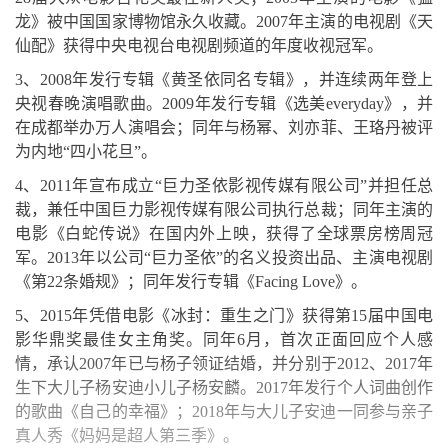
龙》被中国国家博物馆永久收藏。2007年主演的电视剧《天
仙配》获得中央电视台电视剧频道的年度收视冠军。
3、2008年发行专辑《黄圣依同名专辑》，并连续两年登上
央视春晚演唱歌曲。2009年发行专辑《选美everyday》，并
在成都举办万人演唱会；同年与杨幂、刘亦菲、王珞丹被评
为内地“四小花旦”。
4、2011年宣布成立“巨力圣依影视传媒有限公司”并担任总
裁，兼任中国巨力影视传媒有限公司执行总裁；同年主演的
电影《白蛇传说》在国内外上映，获得了全球票房榜周冠
军。2013年以公司“巨力圣依”的名义投资出品、主演电视剧
《第22条婚规》；同年发行专辑《Facing Love》。
5、2015年凭借电影《冰封：重生之门》获得第15届中国电
影华鼎奖最佳女主角奖。同年6月，首次正面回应个人感
情，承认2007年已与杨子领证结婚，并分别于2012、2017年
生下大儿子杨安迪小儿子杨安麟。2017年发行个人词曲创作
的歌曲《自己的幸福》；2018年与大儿子安迪一同参与亲子
真人秀《妈妈是超人第三季》。