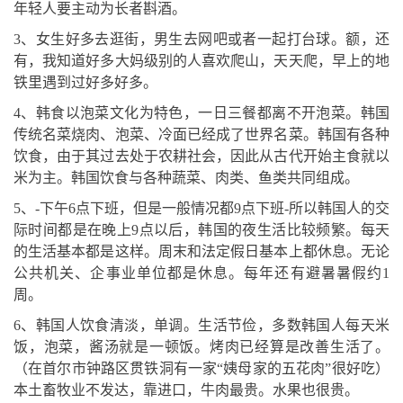
年轻人要主动为长者斟酒。
3、女生好多去逛街，男生去网吧或者一起打台球。额，还
有，我知道好多大妈级别的人喜欢爬山，天天爬，早上的地
铁里遇到过好多好多。
4、韩食以泡菜文化为特色，一日三餐都离不开泡菜。韩国
传统名菜烧肉、泡菜、冷面已经成了世界名菜。韩国有各种
饮食，由于其过去处于农耕社会，因此从古代开始主食就以
米为主。韩国饮食与各种蔬菜、肉类、鱼类共同组成。
5、-下午6点下班，但是一般情况都9点下班-所以韩国人的交
际时间都是在晚上9点以后，韩国的夜生活比较频繁。每天
的生活基本都是这样。周末和法定假日基本上都休息。无论
公共机关、企事业单位都是休息。每年还有避暑暑假约1
周。
6、韩国人饮食清淡，单调。生活节俭，多数韩国人每天米
饭，泡菜，酱汤就是一顿饭。烤肉已经算是改善生活了。
（在首尔市钟路区贯铁洞有一家“姨母家的五花肉”很好吃）
本土畜牧业不发达，靠进口，牛肉最贵。水果也很贵。