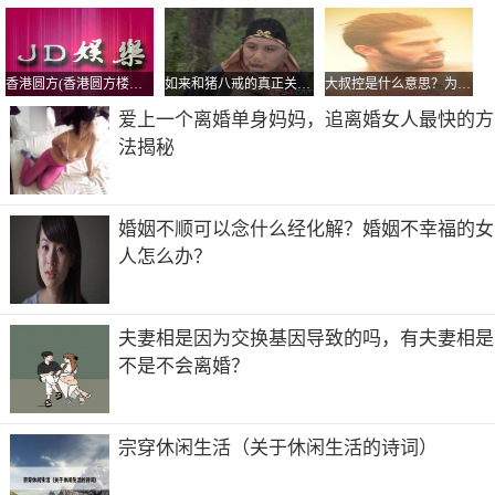
求名利，只追求遵循自我。他们主张将人和自然的统一，遵
循自然发展的规律，将自己从世俗繁琐的生活中解脱出来。
香港圆方(香港圆方楼上楼盘)
如来和猪八戒的真正关系?猪八戒是如来的姑父真假
大叔控是什么意思？为什么很多小女孩喜欢大叔
爱上一个离婚单身妈妈，追离婚女人最快的方
法揭秘
婚姻不顺可以念什么经化解？婚姻不幸福的女
人怎么办？
夫妻相是因为交换基因导致的吗，有夫妻相是
不是不会离婚？
共2页:
上一页
1
2
下一页
宗穿休闲生活（关于休闲生活的诗词）