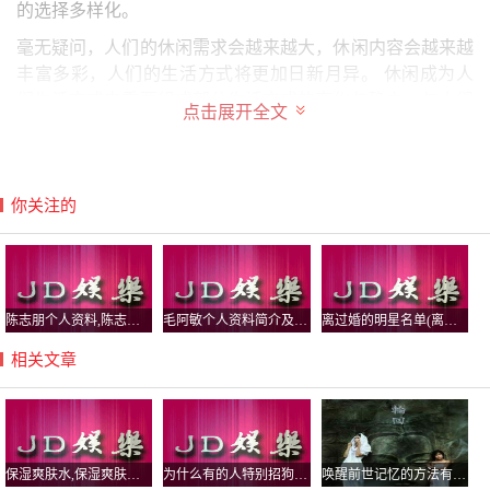
的选择多样化。
毫无疑问，人们的休闲需求会越来越大，休闲内容会越来越
丰富多彩，人们的生活方式将更加日新月异。 休闲成为人
们生活方式中重要组成部分生活方式的变化与确立，与人们
点击展开全文
生活需求和人们的思想观念是息息相关的。
科技的落后我们现在已经发展出了很强的科技实力，在古代
的时候，并没有这么先进的科学生产力，更别提有什么互联
你关注的
网的存在了，现在我们都是与互联网息息相关的，仿佛一旦
离开了互联网，整个生活都变得非常的空洞一样。
中国传统习俗的变迁是一个长期而复杂的过程，随着社会、
经济和文化的发展，许多传统习俗已经发生了改变。
陈志朋个人资料,陈志朋个人资料简介老婆
毛阿敏个人资料简介及,毛阿敏个人介绍
离过婚的明星名单(离婚的名人明星)
以我的理解，可以说这是一部影视作品引发关注，吸引观
相关文章
看，造就票房，形成话题，产生社会影响，引领社会风尚，
进而改变人们行为观念的一种力量。它可以体现为吸引力、
感染力、影响力、竞争力、带动力和控制力。
我们从孔子周游列国四处奔跑，也可以看出他淡泊名利的休
保湿爽肤水,保湿爽肤水哪个牌子好
为什么有的人特别招狗咬？狗喜欢咬阴气重的人真假
唤醒前世记忆的方法有哪些 为什么说决不能唤醒前世记忆
闲观念。到家学派的观念是休闲文化最好的阐述，他们不追