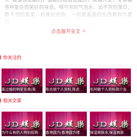
各种复杂而美好的味道。喝不完的气泡水，追不完的落日，
数不完的星星，和美好的你，一切亮晶晶的东西都称为夏
日。
点击展开全文
休闲放松适合发朋友圈的句子有哪些?
人生如戏戏如人生。经济能力确实可以决定一切经济差的人
就要多做，经济好的人就应该躺着享受生活，是吗？旅行是
你关注的
为了放松心情，因为生活，工作，心情需要释放，哪怕出去
走走都是有小开心的。
单纯的人，未必是看问题简单，他们只是希望简单，尽可能
惬意生活。多数时候我不是看问题简单，只是希望简单，尽
离过婚的明星名单(离婚的名人明星)
陈志朋个人资料,陈志朋个人资料简介老婆
毛阿敏个人资料简介及,毛阿敏个人介绍
可能惬意生活。
相关文章
岁月匆忙，偷得浮生半日闲。苦笑的确可以令人放松，放松
到老泪纵横。工作，越做越会工作。越是忙碌，就越会有闲
暇。工作依旧很忙碌，依旧能够做到有条不紊。
以下是我收集整理的放松心情的句子发朋友圈(精选100句)，
为什么有的人特别招狗咬？狗喜欢咬阴气重的人真假
香港圆方(香港圆方楼上楼盘)
保湿爽肤水,保湿爽肤水哪个牌子好
仅供参考，欢迎大家阅读收藏。 一个舍得让你流泪的人并