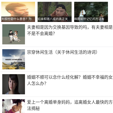
不值得你为他流泪，悲痛的时候就去放松放松，不要轻易落
泪。 这个世界上，总有一个人在某处等你。
享受午后的休闲岁月静好的文案汇总四
大叔控是什么意思？为什么很多小女孩喜欢大叔
如来和猪八戒的真正关系?猪八戒是如来的姑父真假
唤醒前世记忆的方法有哪些 为什么说决不能唤醒前世记忆
夫妻相是因为交换基因导致的吗，有夫妻相是
十条
不是不会离婚？
繁忙的时候觉得惬意恬淡的桃源生活很让人向往。清闲的时
候却又觉得那繁忙的生活才是最有意义的。心里很放松，喜
欢每次学习的感觉，喜欢每次提升进步的感觉，午后的阳
宗穿休闲生活（关于休闲生活的诗词）
光，很美。天气分冷暖，寒暑交替轮回转。
岁月静好一切如初的文案短句【篇一】 爱情，不管是轰轰
烈烈，还是岁月静好。我能想到最浪漫的事，就是和你一起
慢慢变老； 陪孩子游泳阅读，周末跟好朋友聚会。
婚姻不顺可以念什么经化解？婚姻不幸福的女
对人生最简单的愿望，无非是父母双全，儿女健康，生活安
人怎么办？
稳，岁月静好，平平安安过好每一天。1阳光温暖，岁月静
好，你还不来，我怎敢老，时光荏苒，岁月静好，只要你
在，什么都好。
爱上一个离婚单身妈妈，追离婚女人最快的方
法揭秘
共2页:
上一页
1
2
下一页