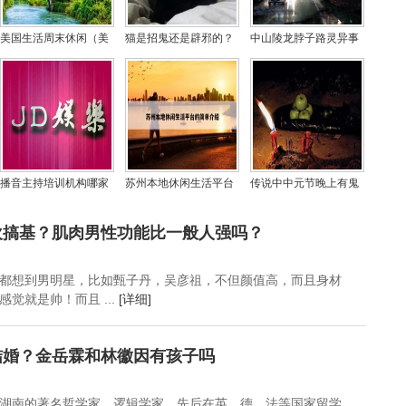
美国生活周末休闲（美
猫是招鬼还是辟邪的？
中山陵龙脖子路灵异事
国周末休息几天）
猫看见鬼有几种表现
件，龙脖子路分尸案是
真的吗？
播音主持培训机构哪家
苏州本地休闲生活平台
传说中中元节晚上有鬼
好,青岛播音主持培
的简单介绍
出来吗？鬼节的鬼怕什
么颜色
欢搞基？肌肉男性功能比一般人强吗？
都想到男明星，比如甄子丹，吴彦祖，不但颜值高，而且身材
觉就是帅！而且 ...
[详细]
结婚？金岳霖和林徽因有孩子吗
湖南的著名哲学家，逻辑学家，先后在英、德、法等国家留学，