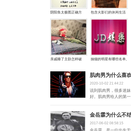
阴阳鱼太极图正确方
包含火影们的休闲生活
向，揭秘阴阳鱼太极图
的词条
画法
亲戚睡了主卧怎样破
抽烟的明星有哪些名单,
解，主卧室哪些人不能
所有抽烟的明星
睡？
肌肉男为什么喜
2020-10-02 21:44:22
说到肌肉男，很多迷妹
好。肌肉男给人的第一感
金岳霖为什么不
2017-06-02 08:58:15
金岳霖，是一位出生于