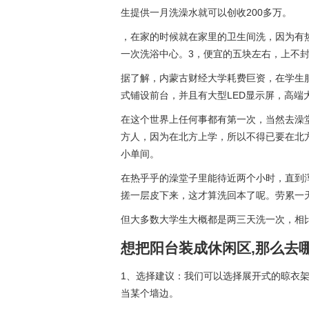
生提供一月洗澡水就可以创收200多万。
，在家的时候就在家里的卫生间洗，因为有
一次洗浴中心。3，便宜的五块左右，上不
据了解，内蒙古财经大学耗费巨资，在学生
式铺设前台，并且有大型LED显示屏，高端
在这个世界上任何事都有第一次，当然去澡
方人，因为在北方上学，所以不得已要在北
小单间。
在热乎乎的澡堂子里能待近两个小时，直到
搓一层皮下来，这才算洗回本了呢。劳累一
但大多数大学生大概都是两三天洗一次，相
想把阳台装成休闲区,那么去
1、选择建议：我们可以选择展开式的晾衣
当某个墙边。