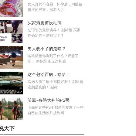
女人真的不容易，怀孕后，内脏被
挤压的严重，挺着大肚
买家秀皮裤没毛病
乞丐装的最新境界！ 副标题 买家
你确定你不是阿宝？？
男人改不了的是啥？
这鼠标垫你看到了什么？邪恶了
吧！ 副标题 毫无违和感
这个包治百病，哈哈！
啥病人看了这个都得好啊！ 副标题
这胸是真的！ 副标
笑晕~各路大神的PS照
下面的这些PS图都是网友发了一些
自己的生活照片放到网
说天下