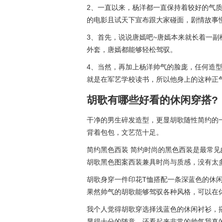
2、一直以来，杨洋都一直保持着较好的气
的电影且试天下宣布跟大家碰面，剧情故事
3、首先，说说唐嫣吧~唐嫣本来就长着一副
外套，唐嫣都能够轻松驾驭。
4、当然，再加上杨洋帅气的脸庞，任何造
就是在军艺学校读书，所以他身上的这种正
胡歌有哪些好看的休闲穿搭?
干净的男生碎发造型，更显胡歌随性简约的
背着包包，文艺范十足。
简约黑色西装 简约时尚的黑色西装是最常见
胡歌黑色图案西装兼具时尚与质感，没有太
胡歌身穿一件印花T恤搭配一条深蓝色的休
果然帅气的胡歌能够驾驭各种风格，可以在
我个人觉得胡歌穿选择浅蓝色的休闲衬衫，
显得十分的随意，还看起来非常的帅气我真