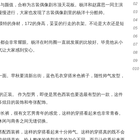
02
质与颜值，合称为古装偶像剧吊顶天花板。杨洋和赵露思一同主演
03
慢慢进行，大家也发现了古装偶像剧里的杨洋十分酷帅。
04
模特的身材，172的身高，妥妥的行走的衣架。不论是大衣还是短
05
06
型都会非常耀眼。杨洋在时尚圈一直就发展的比较好。毕竟他从小
07
计
气让大家感到安心。
08
安
09
010
样
一面。早秋要清新出街，蓝色毛衣穿搭米色裤子，随性帅气发型，
频
的正装。 作为型男，即使是黑色西装也要选最有型的一款，这件
多炫目的装饰和夸张配饰。
闲长裤，很有文艺男青年的感觉，这样的穿搭看起来也非常青春。
休闲与商务之间无缝切换。
搭配西装裤，这样的穿搭看起来十分帅气。这样的穿搭真的既不会
的超级喜欢。给人整体的造型非常的与众不同，而且让你看起来更