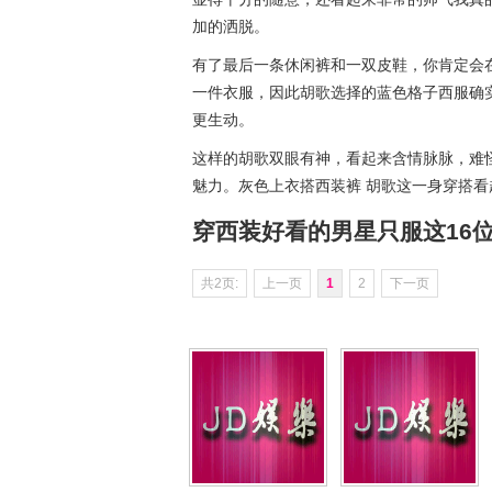
加的洒脱。
有了最后一条休闲裤和一双皮鞋，你肯定会
一件衣服，因此胡歌选择的蓝色格子西服确
更生动。
这样的胡歌双眼有神，看起来含情脉脉，难
魅力。灰色上衣搭西装裤 胡歌这一身穿搭
穿西装好看的男星只服这16位
共2页:
上一页
1
2
下一页