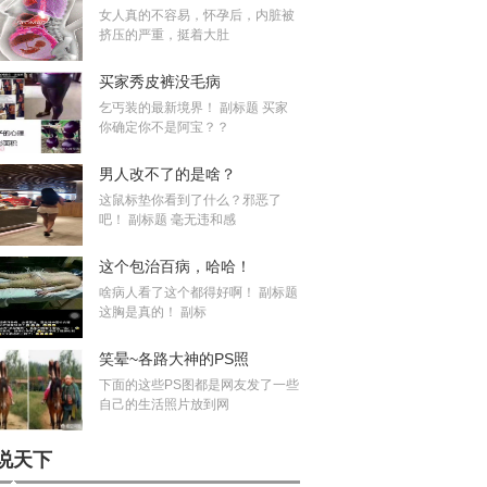
女人真的不容易，怀孕后，内脏被
挤压的严重，挺着大肚
买家秀皮裤没毛病
乞丐装的最新境界！ 副标题 买家
你确定你不是阿宝？？
男人改不了的是啥？
这鼠标垫你看到了什么？邪恶了
吧！ 副标题 毫无违和感
这个包治百病，哈哈！
啥病人看了这个都得好啊！ 副标题
这胸是真的！ 副标
笑晕~各路大神的PS照
下面的这些PS图都是网友发了一些
自己的生活照片放到网
说天下