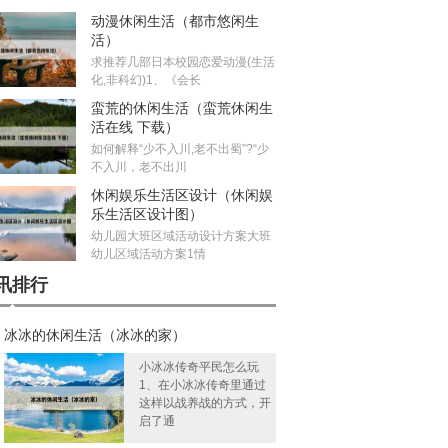
动漫休闲生活（都市悠闲生
活）
求推荐几部日本校园恋爱动漫(生活
化,非科幻)1、《会长
蛮荒的休闲生活（蛮荒休闲生
活在线 下载）
如何解释“少不入川,老不出蜀”?“少
不入川，老不出川
休闲娱乐生活区设计（休闲娱
乐生活区设计图）
幼儿园大班区域活动设计方案大班
幼儿区域活动方案1情
讯排行
冰冰的休闲生活（冰冰的家）
小冰冰传奇平民怎么玩
1、在小冰冰传奇里通过
这样以战养战的方式，开
启了通