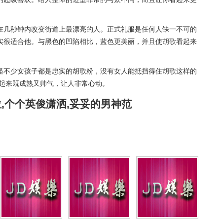
在几秒钟内改变街道上最漂亮的人。正式礼服是任何人缺一不可的
实很适合他。与黑色的凹陷相比，蓝色更美丽，并且使胡歌看起来
怪不少女孩子都是忠实的胡歌粉，没有女人能抵挡得住胡歌这样的
看起来既成熟又帅气，让人非常心动。
,个个英俊潇洒,妥妥的男神范