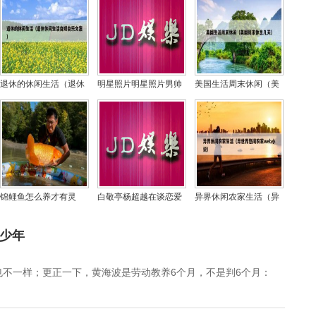
退休的休闲生活（退休
明星照片明星照片男帅
美国生活周末休闲（美
休闲生活自娱自乐文
气霸气,帅气的明星
国周末休息几天）
案）
锦鲤鱼怎么养才有灵
白敬亭杨超越在谈恋爱
异界休闲农家生活（异
性？锦鲤能认得主人吗
吗(白敬亭和杨颖)
世界悠闲农家web小
说）
多少年
不一样；更正一下，黄海波是劳动教养6个月，不是判6个月：