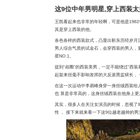
这9位中年男明星,穿上西装
王凯看起来也非常的年轻啊，可是他是198
其是穿上西装的他。
各色各样的西装款式，凸显出靳东历经岁月
男人综合气质的试金石，会穿西装的男人，
星NO.1。
提到“叔圈”的西装美男，一定不能绕过“西装
起架来丝毫不影响发挥的大反派黑监狱长， 
在这一次运动中李易峰身穿一身丝绒西装给
也 算是非常高的，这身丝绒西装在他身上更
其实，很多人在关注女演员的时候，忽视了对
性 ， 接下来就来看一下这9位越老越帅的男