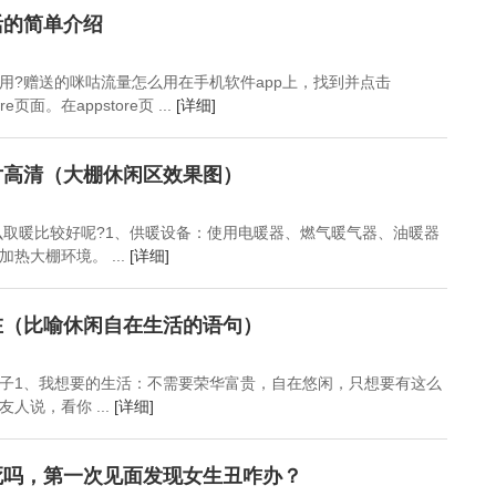
活的简单介绍
用?赠送的咪咕流量怎么用在手机软件app上，找到并点击
ore页面。在appstore页 ...
[详细]
片高清（大棚休闲区效果图）
什么取暖比较好呢?1、供暖设备：使用电暖器、燃气暖气器、油暖器
热大棚环境。 ...
[详细]
在（比喻休闲自在生活的语句）
子1、我想要的生活：不需要荣华富贵，自在悠闲，只想要有这么
人说，看你 ...
[详细]
死吗，第一次见面发现女生丑咋办？