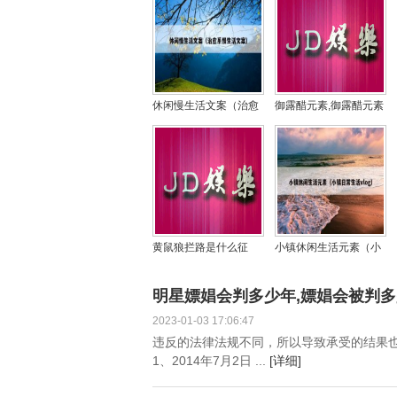
休闲慢生活文案（治愈
御露醋元素,御露醋元素
系慢生活文案）
醋白霜效果
黄鼠狼拦路是什么征
小镇休闲生活元素（小
兆，它们怕什么怎么驱
镇日常生活vlog）
赶？
明星嫖娼会判多少年,嫖娼会被判
2023-01-03 17:06:47
违反的法律法规不同，所以导致承受的结果也
1、2014年7月2日 ...
[详细]