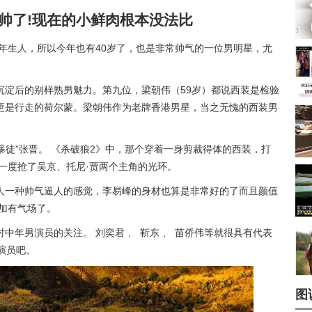
太帅了!现在的小鲜肉根本没法比
2年生人，所以今年也有40岁了，也是非常帅气的一位男明星，尤
沉淀后的别样熟男魅力。第九位，梁朝伟（59岁）都说西装是检验
更是行走的荷尔蒙。梁朝伟作为老牌香港男星，当之无愧的西装男
暴徒”张晋。 《杀破狼2》中，那个穿着一身剪裁得体的西装，打
一度抢了吴京、托尼·贾两个主角的光环。
人一种帅气逼人的感觉，李易峰的身材也算是非常好的了而且颜值
加有气场了。
中年男演员的关注。 刘奕君 、 靳东 、 苗侨伟等就很具有代表
演员吧。
图