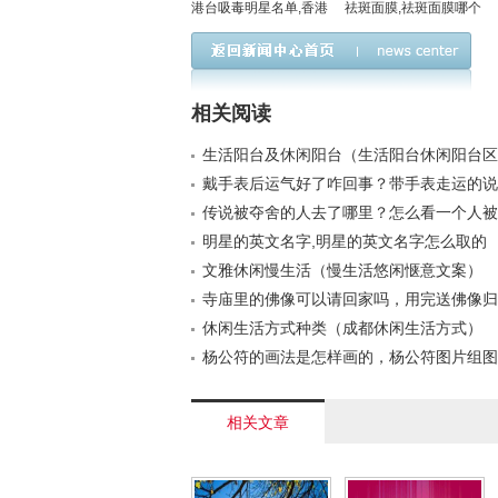
港台吸毒明星名单,香港
祛斑面膜,祛斑面膜哪个
吸毒明星有哪些 名
牌子的好
相关阅读
生活阳台及休闲阳台（生活阳台休闲阳台区
戴手表后运气好了咋回事？带手表走运的说
传说被夺舍的人去了哪里？怎么看一个人被
明星的英文名字,明星的英文名字怎么取的
文雅休闲慢生活（慢生活悠闲惬意文案）
寺庙里的佛像可以请回家吗，用完送佛像归
有时间规定
休闲生活方式种类（成都休闲生活方式）
杨公符的画法是怎样画的，杨公符图片组图
相关文章