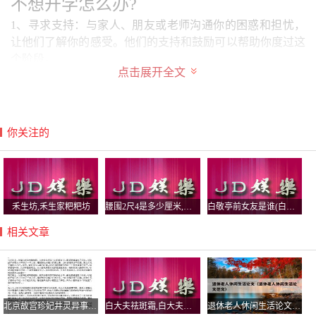
不想开学怎么办?
1、寻求支持：与家人、朋友或老师沟通你的困惑和担忧，
让他们了解你的感受。他们的支持和鼓励可以帮助你度过这
个阶段。
点击展开全文
2、首先，接受现实并调整心态。不想开学是正常的情绪，
但生活中总会有不得不面对的变化。接受这个事实，并试着
改变自己的心态。将开学看作一个新的开始和机会，去追求
你关注的
新的成长和进步。其次，设立目标和计划。
3、假纠正孩子的生活习惯。许多孩子在放假期间生活作息
混乱，家长可帮助孩子按照平日上学的时间起床、睡觉、学
习运动，有规律地作息，从而更好地适应接下来紧张的学习
禾生坊,禾生家粑粑坊
腰围2尺4是多少厘米,腰围2尺4多少厘米穿多
白敬亭前女友是谁(白敬亭承认的女友是谁
生活。引导孩子寻找开学的“闪光点”。
相关文章
4、如果高中生不想开学，可以尝试以下几种方法来缓解焦
虑和不适：充分休息：保证充足的睡眠和休息时间，合理安
排作息时间，有助于缓解紧张情绪和身体疲劳。
暑假结束不想开学的搞笑心情文案
北京故宫珍妃井灵异事件揭秘，珍妃井为什么铁棍上锁？
白大夫祛斑霜,白大夫祛斑霜效果好吗
退休老人休闲生活论文（退休老人休闲生活论文范文）
1、暑假结束不想开学的搞笑心情文案(一) 作业的进度赶不