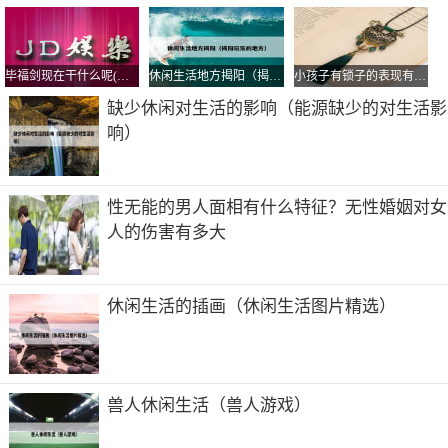
上开学进度。 快开学了，我突然间发现自己上学的心情竟
然比上坟还沉重，我这是得病了吗。 你要知道，就算大雨
把这座城市淹没，开学我们也得准时滚回学校。
毕福剑现在干什么呢(毕福剑现在干什么呢
休闲生活地方揭阳（揭阳玩乐的地方）
小孩子有锁子的表现有哪些，小孩什么情况下开锁子？
2、．别跟我提开学，伤感情。2．所有的坏情绪，无非来自
缺少休闲对生活的影响（能源缺少的对生活影
开学，长胖，没对象，缺钱。3．班上连个能让我起色心的
响）
都没有，不想开学。4．告诉你们个鬼故事，还有一天就开
学了。
性无能的男人面相有什么特征？无性婚姻对女
3、不想开学的搞笑朋友圈文案【篇一】 得了有一种病，叫
人的伤害有多大
不想开学 别跟我提开学，伤感情。 开学几天了都没人表白
不想去上学了。
4、假期结束不想开学的幽默说说(篇一) 据说不想开学的孩
休闲生活的插画（休闲生活图片精选）
子都是好孩子，证明他们在学校没有搞对象。 开学了学校
像妓女一样给钱就能上。
兽人休闲生活（兽人游戏）