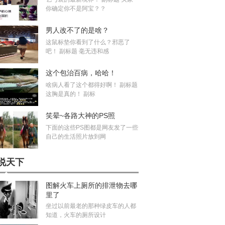
你确定你不是阿宝？？
男人改不了的是啥？
这鼠标垫你看到了什么？邪恶了
吧！ 副标题 毫无违和感
这个包治百病，哈哈！
啥病人看了这个都得好啊！ 副标题
这胸是真的！ 副标
笑晕~各路大神的PS照
下面的这些PS图都是网友发了一些
自己的生活照片放到网
说天下
图解火车上厕所的排泄物去哪
里了
坐过以前最老的那种绿皮车的人都
知道，火车的厕所设计