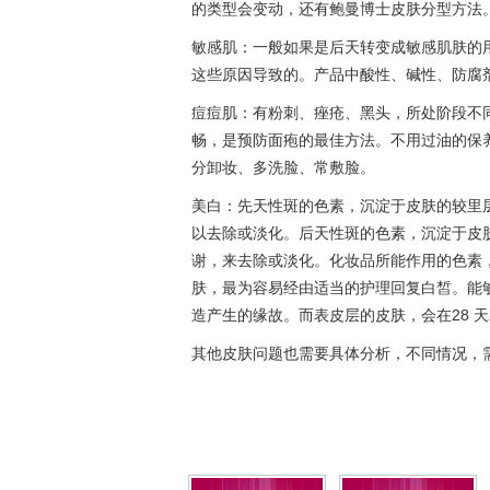
的类型会变动，还有鲍曼博士皮肤分型方法
敏感肌：一般如果是后天转变成敏感肌肤的
这些原因导致的。产品中酸性、碱性、防腐
痘痘肌：有粉刺、痤疮、黑头，所处阶段不
畅，是预防面疱的最佳方法。不用过油的保
分卸妆、多洗脸、常敷脸。
美白：先天性斑的色素，沉淀于皮肤的较里
以去除或淡化。后天性斑的色素，沉淀于皮
谢，来去除或淡化。化妆品所能作用的色素
肤，最为容易经由适当的护理回复白皙。能
造产生的缘故。而表皮层的皮肤，会在28 
其他皮肤问题也需要具体分析，不同情况，