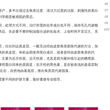
。
06
名
用户，多半出现过去角质过度、清洁力过度的洁面、刺激性的美白
07
播)
剂等都是敏感肌的禁忌。
08
杯赛
09
同，处理方式不同，治疗所需的化学成分也不同，保持毛孔代谢顺
010
看)
养品、非必要不擦抑制油脂分泌的化妆水、上妆时间不宜过久、充
层，往往到达真皮层。一般无法经由皮肤角质新陈代谢的方法，加
肤的表皮层。有机会因使用美白成分，或者是经由皮肤角质的代
，主要为后天性斑。后天性斑，尤其是因为紫外线引起的晒黑肌
够明显白回来的原因是：后天性的黑色素，是在较表浅的基底层制
天左右，自然地由基底层，推向角质层代谢脱落。
需要不同的护肤方案，最好遵循专业指导。