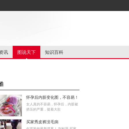
资讯
图说天下
知识百科
酷
怀孕后内脏变化图，不容易！
女人真的不容易，怀孕后，内脏被
挤压的严重，挺着大肚
买家秀皮裤没毛病
乞丐装的最新境界！ 副标题 买家