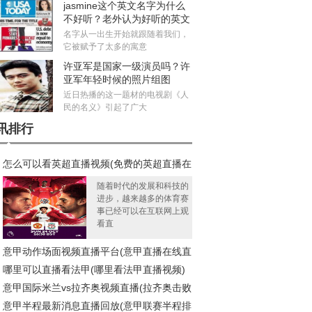
jasmine这个英文名字为什么
不好听？老外认为好听的英文
名有哪些
名字从一出生开始就跟随着我们，
它被赋予了太多的寓意
许亚军是国家一级演员吗？许
亚军年轻时候的照片组图
近日热播的这一题材的电视剧《人
民的名义》引起了广大
讯排行
怎么可以看英超直播视频(免费的英超直播在
)
随着时代的发展和科技的
进步，越来越多的体育赛
事已经可以在互联网上观
看直
意甲动作场面视频直播平台(意甲直播在线直
哪里可以直播看法甲(哪里看法甲直播视频)
免费观看)
意甲国际米兰vs拉齐奥视频直播(拉齐奥击败
意甲半程最新消息直播回放(意甲联赛半程排
际米兰跃居意甲第二)