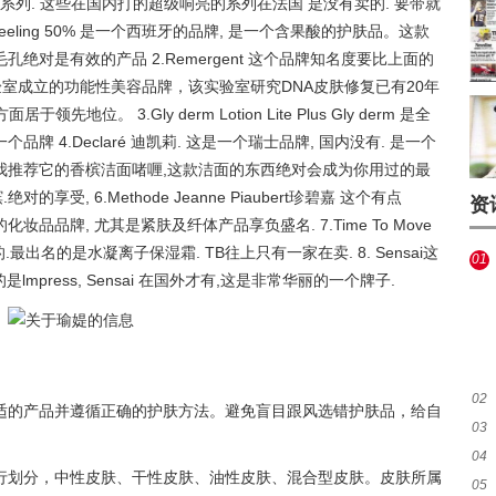
红石榴系列. 这些在国内打的超级响亮的系列在法国 是没有卖的. 要带就
yco-peeling 50% 是一个西班牙的品牌, 是一个含果酸的护肤品。这款
对是有效的产品 2.Remergent 这个品牌知名度要比上面的
tics实验室成立的功能性美容品牌，该实验室研究DNA皮肤修复已有20年
。 3.Gly derm Lotion Lite Plus Gly derm 是全
 4.Declaré 迪凯莉. 这是一个瑞士品牌, 国内没有. 是一个
 哲碧卡狄 我推荐它的香槟洁面啫喱,这款洁面的东西绝对会成为你用过的最
对的享受, 6.Methode Jeanne Piaubert珍碧嘉 这个有点
资
很出名的化妆品品牌, 尤其是紧肤及纤体产品享负盛名. 7.Time To Move
出名的是水凝离子保湿霜. TB往上只有一家在卖. 8. Sensai这
01
lmpress, Sensai 在国外才有,这是非常华丽的一个牌子.
哪看
02
适的产品并遵循正确的护肤方法。避免盲目跟风选错护肤品，给自
03
播
04
行划分，中性皮肤、干性皮肤、油性皮肤、混合型皮肤。皮肤所属
05
国