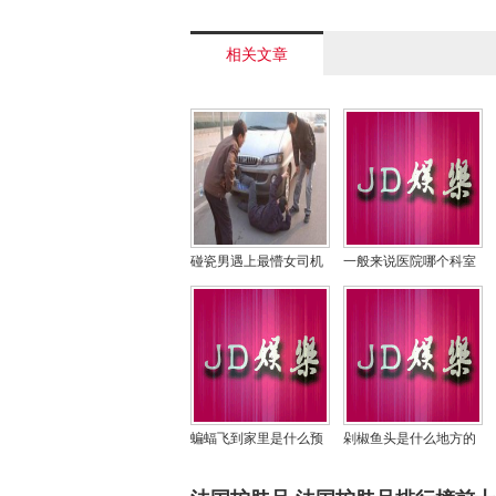
座
相关文章
碰瓷男遇上最懵女司机
一般来说医院哪个科室
被碾压，专业碰瓷男遇
阴气重，医生为什么不
上东北女视频
怕阴气？
蝙蝠飞到家里是什么预
剁椒鱼头是什么地方的
兆，它是老鼠进化变成
菜,剁椒鱼头是什么
的吗？