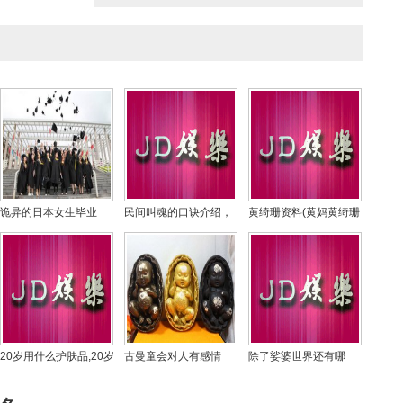
诡异的日本女生毕业
民间叫魂的口诀介绍，
黄绮珊资料(黄妈黄绮珊
照，世界上最诡异的毕
叫魂为什么要连续叫三
资料)
业照组图
天
20岁用什么护肤品,20岁
古曼童会对人有感情
除了娑婆世界还有哪
肌肤用什么护肤品
吗？怎样可以和古曼童
些，为什么娑婆世界是
沟通
最差的世界？