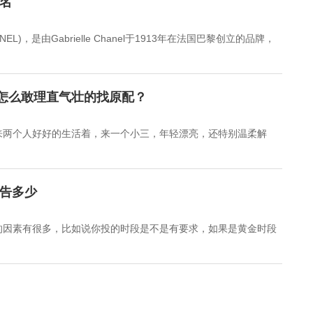
名
，是由Gabrielle Chanel于1913年在法国巴黎创立的品牌，
怎么敢理直气壮的找原配？
来两个人好好的生活着，来一个小三，年轻漂亮，还特别温柔解
广告多少
的因素有很多，比如说你投的时段是不是有要求，如果是黄金时段