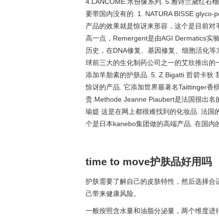
4.LANCOME 水份缘系列. 5.雅诗兰黛
要带国内没有的. 1. NATURA BISSE gl
产品的效果就是惊讶来形容，这个是目前对毛孔绝
高一点，Remergent是由AGI Derma
历史，在DNA修复、基因修复、细胞活化等方面居于领先地位
球前三大的生化制药公司之一的艾欣推出的一个品牌
添加羊胎素的护肤品. 5. Z.Bigatti
惊讶的产品. 它添加世界最著名Taittinger香槟.绝
贵.Methode Jeanne Piaubert是法国
瑜媞 这是在网上都很难找到的化妆品. 法国的.最
个是日本kanebo集团做的高端产品. 在国内的是
time to move护肤品好用吗
护肤需要了解自己的皮肤特性，然后选择合
己带来健康风险。
一般按照含水量和油脂分泌量，两个维度进