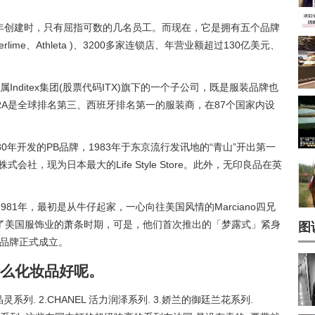
69年创建时，只有屈指可数的几名员工。而现在，它是拥有五个品牌
、Piperlime、Athleta )、3200多家连锁店、年营业额超过130亿美元、
属Inditex集团(股票代码ITX)旗下的一个子公司，既是服装品牌也
ARA是全球排名第三、西班牙排名第一的服装商，在87个国家内设
80年开发的PB品牌，1983年于东京流行发讯地的“青山”开出第一
会社，现为日本最大的Life Style Store。此外，无印良品在英
981年，最初是从牛仔起家，一心向往美国风情的Marciano四兄
了美国服饰业的萧条时期，可是，他们首次推出的「梦露式」紧身
图
S品牌正式成立。
么化妆品好呢。
晶灵系列. 2.CHANEL 活力润泽系列. 3.娇兰的御廷兰花系列.