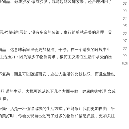
多物品。做成沙发 做成沙发，既能起到装饰效果，还合理利用了
02
03
04
子
05
及层次清晰的层架，没有多余的装饰，奉行简单就是美的道理，贯
06
07
08
物品，这意味着家里会更加整洁、干净。在一个清爽的环境中生
09
有
的生活压力：因为减少了物质需求，极简主义者在生活中承受的压
010
图
话
不复杂，而且可以随遇而安，这些人生活的比较快乐。而且生活也
更舒 适的生活。大概可以从以下几个方面去做：健康的购物理 念减
 费。
极简生活是一种值得追求的生活方式，它能够让我们更加自由、平
的美好时，你会发现自己远离了过多的物质和信息负担，更加关注