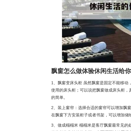
飘窗怎么做体验休闲生活给你
1、飘窗变床头柜 虽然飘窗是固定不能移
使用的床头柜；可以说把飘窗做成床头柜，
的简单。
2、装上窗帘：选择合适的窗帘可以增加飘
在飘窗下方安装柜子或者书架，可以增加储
3、做成榻榻米 榻榻米是客厅飘窗最常见的