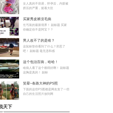
女人真的不容易，怀孕后，内脏被
挤压的严重，挺着大肚
买家秀皮裤没毛病
乞丐装的最新境界！ 副标题 买家
你确定你不是阿宝？？
男人改不了的是啥？
这鼠标垫你看到了什么？邪恶了
吧！ 副标题 毫无违和感
这个包治百病，哈哈！
啥病人看了这个都得好啊！ 副标题
这胸是真的！ 副标
笑晕~各路大神的PS照
下面的这些PS图都是网友发了一些
自己的生活照片放到网
说天下