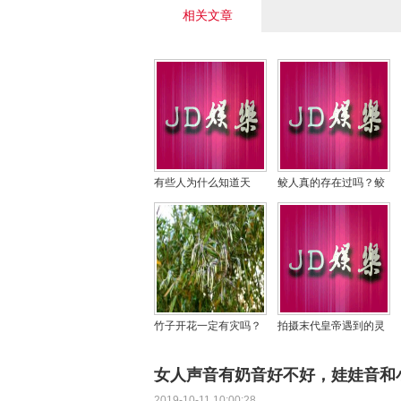
相关文章
有些人为什么知道天
鲛人真的存在过吗？鲛
机，自己知道了天机怎
人是不是灭绝了
么办？
竹子开花一定有灾吗？
拍摄末代皇帝遇到的灵
家里竹子开花是吉还是
异事件揭秘，拍这个电
凶
影弄坏故宫多少文物？
女人声音有奶音好不好，娃娃音和
2019-10-11 10:00:28