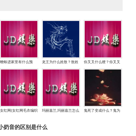
蟾蜍进家里有什么预
龙王为什么姓敖？敖姓
你叉叉什么梗？你叉叉
兆，蟾蜍是可以聚财的
当官天下必翻有什么说
穷哈哈哈利波特骑着扫
吉祥物吗？
法
厨房出自哪里？歌词
女红网(女红网毛衣编织
玛丽嘉兰,玛丽嘉兰怎么
鬼死了变成什么？鬼为
新款花样大全)
样
什么怕桃木、怕木匠？
小奶音的区别是什么