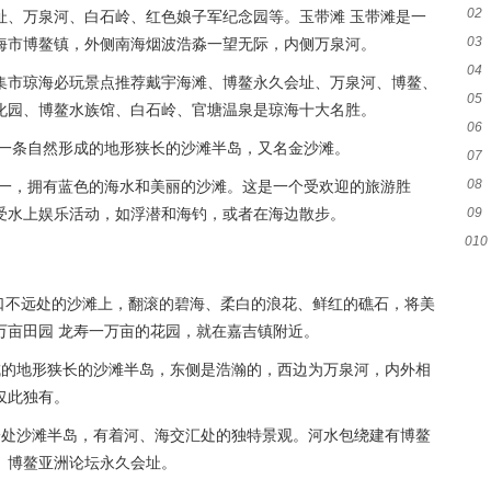
02
址、万泉河、白石岭、红色娘子军纪念园等。玉带滩 玉带滩是一
03
海市博鳌镇，外侧南海烟波浩淼一望无际，内侧万泉河。
04
集市琼海必玩景点推荐戴宇海滩、博鳌永久会址、万泉河、博鳌、
05
化园、博鳌水族馆、白石岭、官塘温泉是琼海十大名胜。
06
是一条自然形成的地形狭长的沙滩半岛，又名金沙滩。
07
08
之一，拥有蓝色的海水和美丽的沙滩。这是一个受欢迎的旅游胜
受水上娱乐活动，如浮潜和海钓，或者在海边散步。
09
010
海口不远处的沙滩上，翻滚的碧海、柔白的浪花、鲜红的礁石，将美
万亩田园 龙寿一万亩的花园，就在嘉吉镇附近。
成的地形狭长的沙滩半岛，东侧是浩瀚的，西边为万泉河，内外相
仅此独有。
一处沙滩半岛，有着河、海交汇处的独特景观。河水包绕建有博鳌
。博鳌亚洲论坛永久会址。