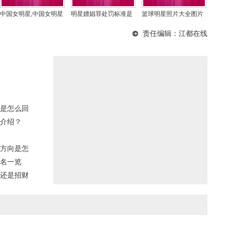
中国女明星,中国女明星
明星嫖娼罪处罚标准是
篮球明星照片大全图片
100名
多少(艺人嫖娼如何
头像,篮球明星头像
责任编辑：江都在线
是怎么回
介绍？
方向是怎
名一览
还是招财