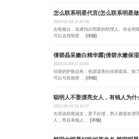
怎么联系明星代言(怎么联系明星做
2023-01-03 17:22:58
去电视台，或者找出明星的经理人。你去明星
可以去找明星 ...
[详细]
倩碧晶采嫩白精华露(倩碧水嫩保
2023-01-03 17:23:01
祛斑的护肤品有：初源漾美白祛斑套装。除
可以与其他美 ...
[详细]
聪明人不娶漂亮女人，有钱人为什
2021-09-15 14:12:37
古语说窈窕淑女，君子好逑，男人都喜欢漂
人，而且有钱人 ...
[详细]