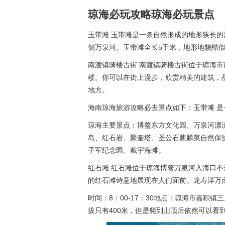
琼海必玩攻略琼海必玩景点
玉带滩 玉带滩是一条自然形成的地形狭长
侧万泉河。玉带滩全长5千米，地形地貌酷
南渡镇骑楼古街 南渡镇骑楼古街位于琼海
楼。你可以在街上漫步，欣赏精美的建筑，
地方。
海南琼海旅游攻略必去景点如下：玉带滩 
琼海主要景点：博鳌东方文化园、万泉河漂
岛、红石岩、聚奎塔、圣公石麒麟菜自然保
子军纪念园、戴宇海滩。
红石滩 红石滩位于琼海博鳌万泉河入海口
的红石滩诗意地展现在人们面前。龙寿洋万
时间：8：00-17：30地点：琼海市嘉积
拔只有400米，但是爬到山顶后依然可以看