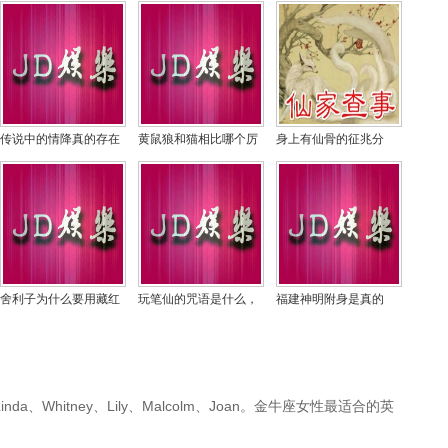
传说中的情降真的存在
黄鼠狼和猫相比哪个厉
身上有仙骨的征兆分
吗，情降成功后对方什
害，传说黄鼠狼怕鹅的
析，有仙家的人死后会
么时候找你？
粪便真的吗
怎样？
舍利子为什么要用藏红
玩笔仙的咒语是什么，
福建神明附身是真的
花包围起来，家藏舍利
玩笔仙有什么后果会死
吗，神一般找什么人上
子禁忌有哪些
人吗
身？
nda、Whitney、Lily、Malcolm、Joan。金牛座女性最适合的英