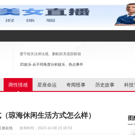
遵守相关法律法规、删帖联系底部邮箱
JD娱乐-从不同角度分析娱乐、热点事件
两性情感
星座命运
奇闻怪事
历史故事
科技
式（琼海休闲生活方式怎么样）
图
江都在线
发布时间：2023-10-08 15:30:53