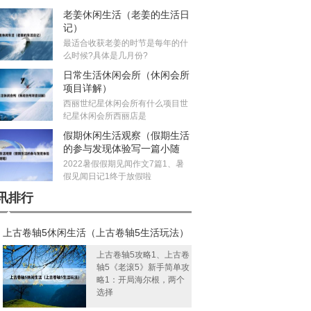
老姜休闲生活（老姜的生活日
记）
最适合收获老姜的时节是每年的什
么时候?具体是几月份?
日常生活休闲会所（休闲会所
项目详解）
西丽世纪星休闲会所有什么项目世
纪星休闲会所西丽店是
假期休闲生活观察（假期生活
的参与发现体验写一篇小随
笔）
2022暑假假期见闻作文7篇1、暑
假见闻日记1终于放假啦
讯排行
上古卷轴5休闲生活（上古卷轴5生活玩法）
上古卷轴5攻略1、上古卷
轴5《老滚5》新手简单攻
略1：开局海尔根，两个
选择