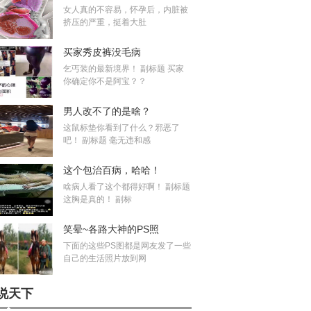
女人真的不容易，怀孕后，内脏被
挤压的严重，挺着大肚
买家秀皮裤没毛病
乞丐装的最新境界！ 副标题 买家
你确定你不是阿宝？？
男人改不了的是啥？
这鼠标垫你看到了什么？邪恶了
吧！ 副标题 毫无违和感
这个包治百病，哈哈！
啥病人看了这个都得好啊！ 副标题
这胸是真的！ 副标
笑晕~各路大神的PS照
下面的这些PS图都是网友发了一些
自己的生活照片放到网
说天下