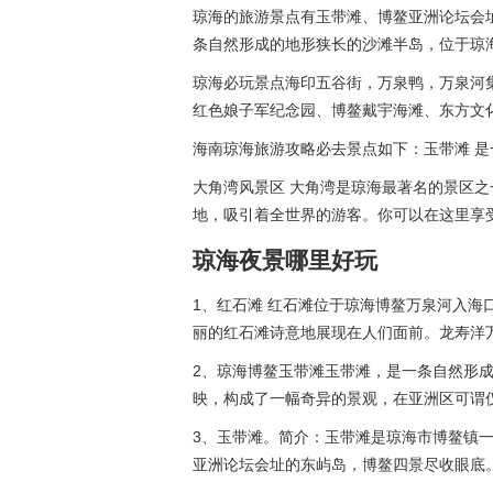
琼海的旅游景点有玉带滩、博鳌亚洲论坛会
条自然形成的地形狭长的沙滩半岛，位于琼
琼海必玩景点海印五谷街，万泉鸭，万泉河
红色娘子军纪念园、博鳌戴宇海滩、东方文
海南琼海旅游攻略必去景点如下：玉带滩 
大角湾风景区 大角湾是琼海最著名的景区
地，吸引着全世界的游客。你可以在这里享
琼海夜景哪里好玩
1、红石滩 红石滩位于琼海博鳌万泉河入
丽的红石滩诗意地展现在人们面前。龙寿洋
2、琼海博鳌玉带滩玉带滩，是一条自然形
映，构成了一幅奇异的景观，在亚洲区可谓
3、玉带滩。简介：玉带滩是琼海市博鳌镇
亚洲论坛会址的东屿岛，博鳌四景尽收眼底