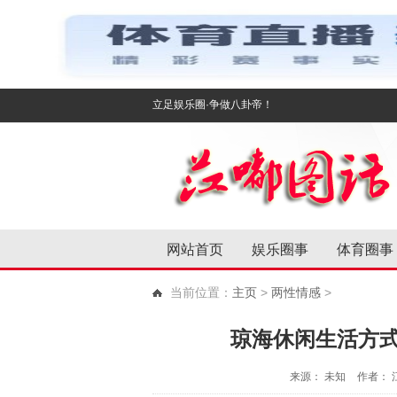
立足娱乐圈·争做八卦帝！
网站首页
娱乐圈事
体育圈事
当前位置：
主页
>
两性情感
>
琼海休闲生活方
来源： 未知
作者： 