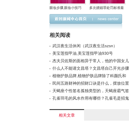
眼妆步骤,眼妆小技巧
多次嫖娼罪处罚标准最
新,数次嫖娼怎么处
相关阅读
武汉夜生活休闲（武汉夜生活szsn）
美宝莲指甲油,美宝莲指甲油930号
杰夫贝佐斯的面相异于常人，他的中国女儿
事？
什么人不能请文昌塔？文昌塔自己开光步骤
植物护肤品牌,植物护肤品牌除了科颜氏和
民间五路财神的招财口诀是什么，摆放位置
样的？
天蝎座个性签名孤独类型的，天蝎座霸气签
孔雀羽毛的风水作用有哪些？孔雀毛是招鬼
相关文章