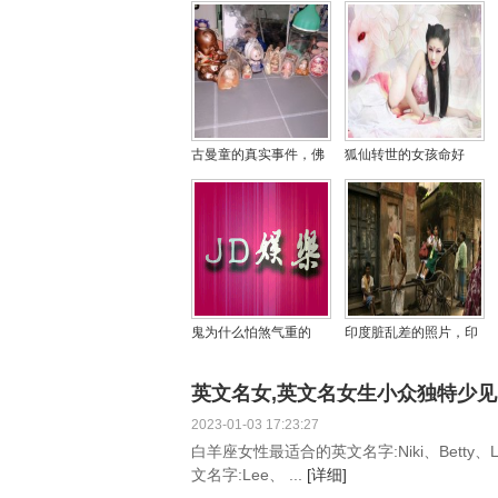
古曼童的真实事件，佛
狐仙转世的女孩命好
牌和古曼童哪个好？
吗？狐仙一般找什么人
上身
鬼为什么怕煞气重的
印度脏乱差的照片，印
人，煞气重的男人好
度为什么厕所那么少？
吗？
英文名女,英文名女生小众独特少见
2023-01-03 17:23:27
白羊座女性最适合的英文名字:Niki、Betty、Li
文名字:Lee、 ...
[详细]