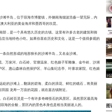
的沙滩半岛，位于琼海市博鳌镇，外侧南海烟波浩淼一望无际，内
似澳大利亚的黄金海岸和墨西哥的坎昆。
市南部，是一个具有悠久历史的古镇。这里有许多古老的建筑和骑
品尝当地特色小吃。如果你喜欢历史和文化，这是一个值得参观的
是一条自然形成的地形狭长的沙滩半岛，又名金沙滩。
流、万泉河、白石岭、官塘温泉、红色娘子军雕像、金牛岭、沙洲
护区、惠山森林自然保护区、羊山集纪念亭、叶寨农家院、红色娘
不远处的沙滩上，翻滚的碧海、柔白的浪花、鲜红的礁石，将美丽
亩田园 龙寿一万亩的花园，就在嘉吉镇附近。
镇三。白石岭百灵是一个有许多奇峰怪石的风景区。虽然景区最高海
到琼海的全貌，景区内的景色本身也是相当美丽迷人的。
图