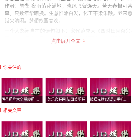
作者：管鉴 夜雨落花满地，晓风飞絮连天。苦无春恨可萦
牵。只数年华暗换。生意惟添白发，化工不染朱颜。老来愈
觉欠清闲。梦想故园春晚。
一个人悠闲自在的诗句如下：宋代范成大《四时田园杂兴·
其二》：梅子金黄杏子肥，麦花雪白菜花稀。日长篱落无人
点击展开全文
过，惟有蜻蜓蛱蝶飞。释义：初夏正是梅子金黄、杏子肥的
时节，麦穗扬着白花，油菜花差不多落尽正在结籽。
唐代王维《归嵩山作》原文：清川带长薄，车马去闲闲。流
你关注的
水如有意，暮禽相与还。荒城临古渡，落日满秋山。迢递嵩
高下，归来且闭关。译文：清澈的川水环绕一片草木，驾车
马徐徐而去从容悠闲。
描写惬意悠闲的诗句 采菊东篱下，悠然见南山。——陶渊
明星照片大全婚纱照,所有明星的婚纱照
美乐女鞋网,法国美乐鞋
贴膜先撕1还是2,手机贴膜1和2先撕哪个
明《饮酒·其五》 沾衣欲湿杏花雨， 吹面不寒杨柳风。——
相关文章
僧志南《绝句 》 云淡风轻近午天，傍花随柳过前川。
关于悠然自得的诗句赏析 有哪些形容“悠然自得”的诗句 “悠
然自得”的诗句如下： 少无适俗韵，性本爱丘山。陶渊明
《归园田居·其一》 稻花香里说丰年。听取蛙声一片。