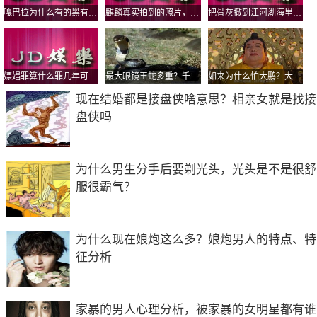
嘎巴拉为什么有的黑有的黄？嘎巴拉为什么不能随便戴
麒麟真实拍到的照片，麒麟真的存在过？
把骨灰撒到江河湖海里好还是埋了好？对子孙后代有影响吗
逍遥自在享受生活的古诗?
1、逍遥自在享受生活的古诗 《游山西村》宋·陆游 莫笑农
家腊酒浑，丰年留客足鸡豚。山重水复疑无路，柳暗花明又
嫖娼罪算什么罪几年可以销(嫖娼现在什么
最大眼镜王蛇多重？千年古墓挖出百岁蛇王
如来为什么怕大鹏？大鹏是如来的舅舅吗
一村。《竹里馆》唐·王维 独坐幽篁里，弹琴复长啸。深林
人不知，明月来相照。
现在结婚都是接盘侠啥意思？相亲女就是找接
盘侠吗
2、纵情欢歌东窗下，姑且逍遥度此生。 宁静悠闲的生活的
诗句 宋代范成大《四时田园杂兴·其二》： 梅子金黄杏子
肥，麦花雪白菜花稀。 日长篱落无人过，惟有蜻蜓蛱蝶
为什么男生分手后要剃光头，光头是不是很舒
飞。
服很霸气？
3、苏轼：小舟从此逝，江海寄余生！李白：仰天大笑出门
去，我辈岂是蓬蒿人。陆游：家住苍烟落照间。丝毫尘事不
相关。斟残玉瀣行穿竹，卷罢黄庭卧看山。贪啸傲，任衰
为什么现在娘炮这么多？娘炮男人的特点、特
残。不妨随处一开颜。元知造物心肠别，老却英雄似等闲。
征分析
逍遥自在享受生活的古诗
此生逍遥天休问，古来万事东流水。阴云解驳晴光好，藜杖
家暴的男人心理分析，被家暴的女明星都有谁
逍遥足自怡。鹤恋故巢云恋岫，比君犹自不逍遥。逍遥自是