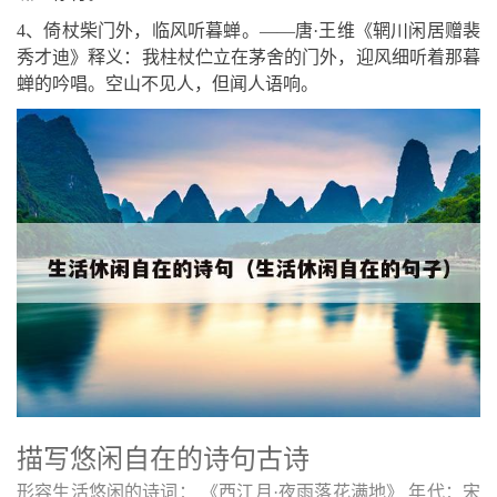
4、倚杖柴门外，临风听暮蝉。——唐·王维《辋川闲居赠裴
秀才迪》释义：我柱杖伫立在茅舍的门外，迎风细听着那暮
蝉的吟唱。空山不见人，但闻人语响。
描写悠闲自在的诗句古诗
形容生活悠闲的诗词： 《西江月·夜雨落花满地》 年代：宋