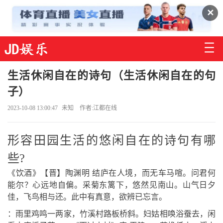
✕
生活休闲自在的诗句（生活休闲自在的句
子）
2023-10-08 13:00:47
未知
作者:江都在线
形容田园生活的悠闲自在的诗句有哪
些?
《饮酒》【晋】陶渊明 结庐在人境，而无车马喧。问君何
能尔？心远地自偏。采菊东篱下，悠然见南山。山气日夕
佳，飞鸟相与还。此中有真意，欲辨已忘言。
：雨里鸡鸣一两家，竹溪村路板桥斜。妇姑相唤浴蚕去，闲