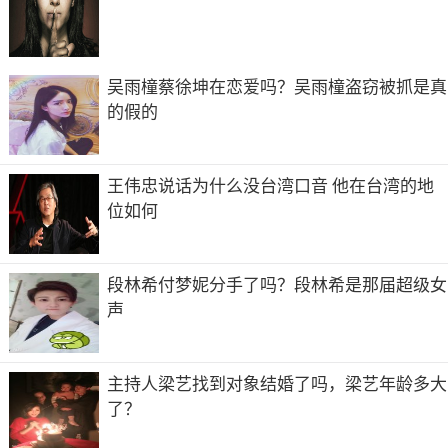
天游乐，不结沙鸥水石盟。数仞堂高谁富贵，一枝巢隐自逍
遥。
吴雨橦蔡徐坤在恋爱吗？吴雨橦盗窃被抓是真
共2页:
上一页
1
2
下一页
的假的
王伟忠说话为什么没台湾口音 他在台湾的地
位如何
段林希付梦妮分手了吗？段林希是那届超级女
声
主持人梁艺找到对象结婚了吗，梁艺年龄多大
了？