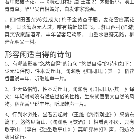
看中庭栀子花。---《雨过山村》唐·王建 2：茅檐低小，溪上
青青草。醉里吴音相媚好，白发谁家翁媪。
、四时田园杂兴(范成大) 梅子金黄杏子肥，麦花雪白菜花
稀。 日长篱落无人过，唯有蜻蜓蛱蝶飞。1游山西村(陆游)
莫笑农家腊酒浑，丰年留客足鸡豚。 山重水复疑无路，柳
暗花明又一村。
形容闲适自得的诗句
1、有哪些形容“悠然自得”的诗句 “悠然自得”的诗句如下：
少无适俗韵，性本爱丘山。陶渊明《归园田居·其一》 稻花
香里说丰年。听取蛙声一片。
2、少无适俗韵，性本爱丘山。陶渊明《归园田居·其一》译
文：年轻时就没有适应世俗的性格，生来就喜爱大自然的风
物。稻花香里说丰年。听取蛙声一片。
3、行到水穷处，坐看云起时.（王维《终南别业》）采菊东
篱下，悠然见南山.（陶渊明《饮酒》）相看两不厌，只有
敬亭山.（李白《独坐敬亭山》）莫听穿林打叶声，何妨吟
啸且徐行。