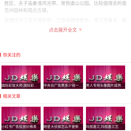
胜区、夫子庙秦淮风光带、常熟虞山公园。比较值得去的是
苏州园林和周庄古镇。
盐城位于江苏沿海中部，江苏省辖地级市。是江苏最大、最
具潜力的土地后备资源。东晋安帝义熙九年（413年），因
点击展开全文
“环城皆盐场”更名盐城。
江苏好玩的地方有拙政园、夫子庙秦淮风光带、钟山风景
区、苏州园林、吴中太湖旅游区。
你关注的
江苏人真的没有夜生活吗
1、所以说，江苏人真的没有夜生活吗？当然不是。虽然江
苏在夜生活的丰富程度上可能比不上上海这样的城市，但从
夜市、商圈、景点到公园等等，江苏也有很多地方可以让人
国际彩妆大师,国际彩妆大师LUIS CASCO介绍
中央台广告费多少钱一分钟,央视广告收费
男人专用头像图片成熟稳重(男人专用头像
在夜晚享受生活。
相关文章
2、江浙一带之所以没有丰富的夜生活和娱乐活动，主要的
原因在于地区的历史文化背景。文化传统上，这一地区出现
早、历史悠久，讲究的是清雅之风、文化熏陶、游赏自然之
乐，而并非得兴致致于夜晚的热闹和刺激。
小红书广告投放价格表,小红书 广告报价
明星大侦探怎么不更新了,明星大侦探不更
玛丽嘉兰,玛丽嘉兰怎么样