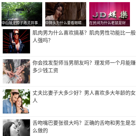
3、反观江苏，虽然属于南方省份，但我国长江以北的省
份，夜生活普遍冷清，除了几个较为大型的省会城市、直辖
市、副省级城市以外，其他地级市普遍缺乏夜经济，这不但
中山陵龙脖子路灵异事件，龙脖子路分尸案是真的吗？
中降头为什么要看眼睛，中降头眼睛是怎样的？
在民间为什么老鼠是财神招财，什么财神手里拿着老鼠？
与前面说的地理有关系，也与千百年的生产方式有关系。
肌肉男为什么喜欢搞基？肌肉男性功能比一般
4、当然江苏是个经济学上的大省，要为他乡之人在江苏的
人强吗？
夜生活负责，因此也不乏夜生活的器具供应，奇技淫巧江苏
人也能学也会用，但三迷四道的只为少数派。
江苏有哪些好玩的地方江苏和周边有哪
你会找发型师当男朋友吗？理发师一个月能赚
多少钱工资
些好玩的地方
南京：中山陵风景区、汤山温泉、玄武湖公园、夫子庙、红
山森林动物园、珍珠泉、老山国家森林公园、明孝陵、总统
丈夫比妻子大多少好？男人喜欢多大年龄的女
府、栖霞山、雨花台风景名胜区 、南京江心洲镇等。
人
江苏虞山国家森林公园国家森林公园5A景区江苏虞山国家
森林公园坐落在沙家浜、阳澄湖畔，宛如一颗璀璨的绿色明
珠，镶嵌在美丽的江南水乡。其东南端延伸至历史文化名城
舌吻嘴巴要张很大吗？正确的舌吻和男生是怎
江苏省常熟市，西南端依附尚湖。
么做的