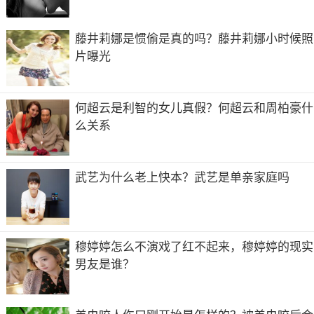
江苏好玩的旅游景点有江苏古典园林、云台山风景名胜区、
太湖、钟山风景区、夫子庙秦淮风光带等。江苏古典园林
藤井莉娜是惯偷是真的吗？藤井莉娜小时候照
江苏的古典园林有很多，其中最著名的莫过于苏州园林。
片曝光
共2页:
上一页
1
2
下一页
何超云是利智的女儿真假？何超云和周柏豪什
么关系
武艺为什么老上快本？武艺是单亲家庭吗
穆婷婷怎么不演戏了红不起来，穆婷婷的现实
男友是谁？