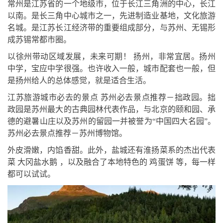
常州是江苏省的一个地级市，位于长江三角洲的中心，长江
以南。是长三角中心城市之一，先进制造业基地，文化旅游
名城。是江苏长江经济带的重要组成部分，与苏州、无锡形
成苏锡常都市圈。
以徐州带动区域发展，未来可期！ 扬州，非常宜居。扬州
中学，宝应中学很强。也许收入一般，城市配套也一般，但
是扬州给人的总体感觉，就是适合生活。
江苏旅游城市必去的景点 苏州必去景点推荐－拙政园。拙
政园是苏州最大的古典园林代表作品，与北京的颐和园、承
德的避暑山庄以及苏州的留园一并被誉为“中国四大名园”。
苏州必去景点推荐－苏州博物馆。
外皮滑嫩，内馅香甜。此外，盐城还有淮扬菜系的杰出代表
菜 大冈盐水鹅 ，以及融合了本地特色的 鸡蛋饼 等，每一样
都可以试试。